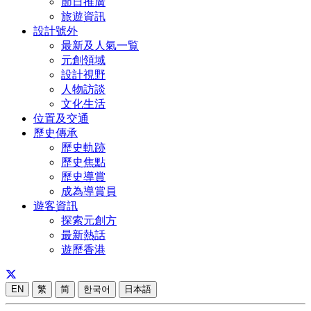
節日推廣
旅遊資訊
設計號外
最新及人氣一覧
元創領域
設計視野
人物訪談
文化生活
位置及交通
歷史傳承
歷史軌跡
歷史焦點
歷史導賞
成為導賞員
遊客資訊
探索元創方
最新熱話
遊歷香港
EN
繁
简
한국어
日本語