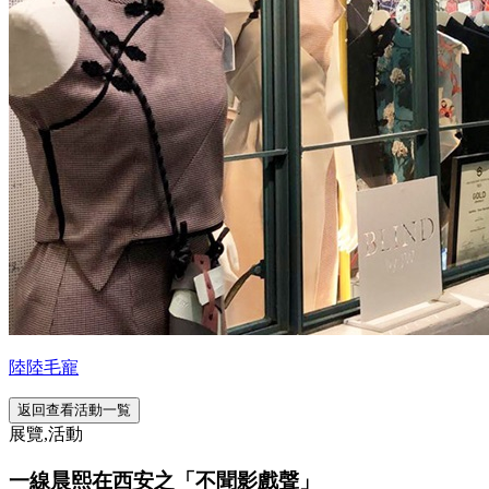
陸陸毛寵
返回查看活動一覧
展覽,活動
一線晨熙在西安之「不聞影戲聲」