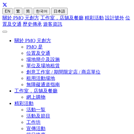
EN
繁
简
한국어
日本語
關於 PMQ 元創方
工作室，店舖及餐廳
精彩活動
設計號外
位
置及交通
歷史傳承
遊客資訊
關於 PMQ 元創方
PMQ 是
位置及交通
場地簡介及設施
單位及場地租賃
創意工作室 / 期間限定店 / 商店單位
租用活動場地
無障礙通道指南
工作室，店舖及餐廳
網上購物
精彩活動
活動一覧
活動及節目
工作坊
宣傳活動