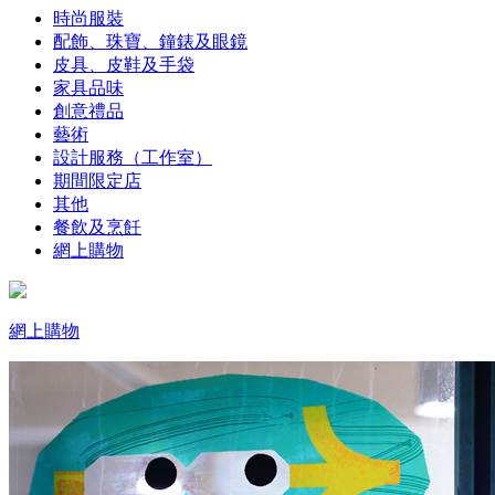
時尚服裝
配飾、珠寶、鐘錶及眼鏡
皮具、皮鞋及手袋
家具品味
創意禮品
藝術
設計服務（工作室）
期間限定店
其他
餐飲及烹飪
網上購物
網上購物