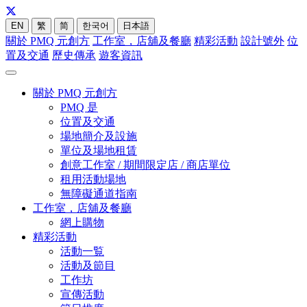
EN
繁
简
한국어
日本語
關於 PMQ 元創方
工作室，店舖及餐廳
精彩活動
設計號外
位
置及交通
歷史傳承
遊客資訊
關於 PMQ 元創方
PMQ 是
位置及交通
場地簡介及設施
單位及場地租賃
創意工作室 / 期間限定店 / 商店單位
租用活動場地
無障礙通道指南
工作室，店舖及餐廳
網上購物
精彩活動
活動一覧
活動及節目
工作坊
宣傳活動