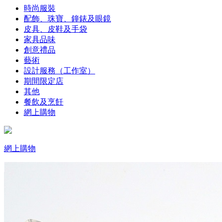
時尚服裝
配飾、珠寶、鐘錶及眼鏡
皮具、皮鞋及手袋
家具品味
創意禮品
藝術
設計服務（工作室）
期間限定店
其他
餐飲及烹飪
網上購物
網上購物