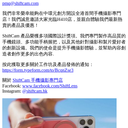
pmq@shiftcam.com
我們非常榮幸能夠在中環元創方開設全港首間手機攝影專門
店！我們誠意邀請大家光臨H410店，並親自體驗我們最新熱
賣的產品及優惠！
ShiftCam 產品榮獲多項國際設計獎項。我們專門製作高品質的
手機鏡頭、多功能手柄握把，以及其他針對攝影和製片愛好者
的創新設備。我們的使命是提升手機攝影體驗，並幫助內容創
造者創作更多的出色內容.
按此獲取更多關於工作坊及產品發佈的通知：
https://form.typeform.com/to/BcqnZse3
關於
ShiftCam 手機攝影專門店
Facebook:
www.facebook.com/ShiftLens
Instagram:
@shiftcam.hk