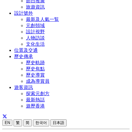
節日推廣
旅遊資訊
設計號外
最新及人氣一覧
元創領域
設計視野
人物訪談
文化生活
位置及交通
歷史傳承
歷史軌跡
歷史焦點
歷史導賞
成為導賞員
遊客資訊
探索元創方
最新熱話
遊歷香港
EN
繁
简
한국어
日本語