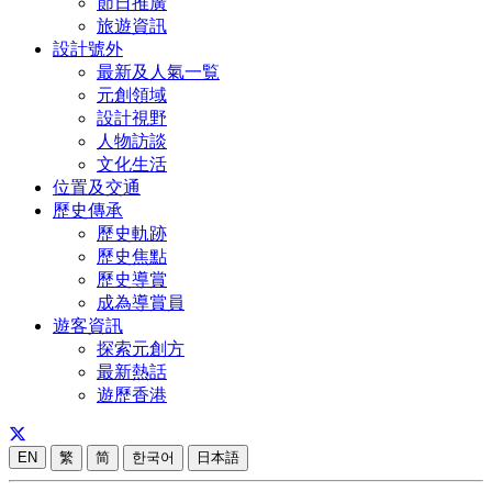
節日推廣
旅遊資訊
設計號外
最新及人氣一覧
元創領域
設計視野
人物訪談
文化生活
位置及交通
歷史傳承
歷史軌跡
歷史焦點
歷史導賞
成為導賞員
遊客資訊
探索元創方
最新熱話
遊歷香港
EN
繁
简
한국어
日本語