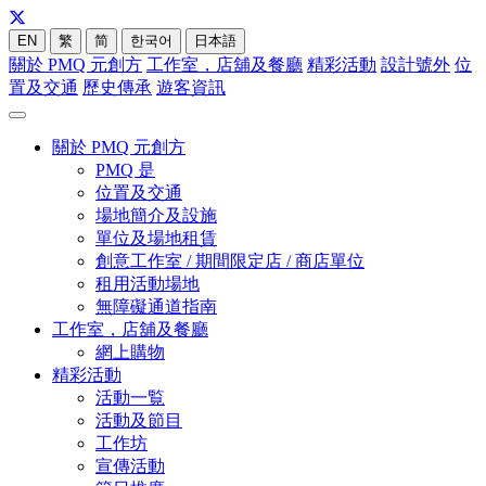
EN
繁
简
한국어
日本語
關於 PMQ 元創方
工作室，店舖及餐廳
精彩活動
設計號外
位
置及交通
歷史傳承
遊客資訊
關於 PMQ 元創方
PMQ 是
位置及交通
場地簡介及設施
單位及場地租賃
創意工作室 / 期間限定店 / 商店單位
租用活動場地
無障礙通道指南
工作室，店舖及餐廳
網上購物
精彩活動
活動一覧
活動及節目
工作坊
宣傳活動