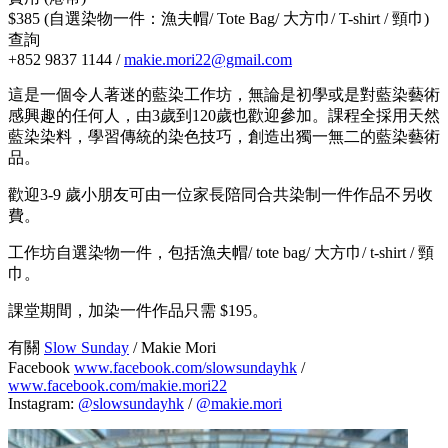
$385 (自選染物一件：漁夫帽/ Tote Bag/ 大方巾/ T-shirt / 頸巾)
查詢
+852 9837 1144 /
makie.mori22@gmail.com
這是一個令人著迷的藍染工作坊，無論是初學或是對藍染藝術
感興趣的任何人，由3歲到120歲也歡迎參加。課程全採用天然
藍染染料，學習傳統的染色技巧，創造出獨一無二的藍染藝術
品。
歡迎3-9 歲小朋友可由一位家長陪同合共染制一件作品不另收
費。
工作坊自選染物一件，包括漁夫帽/ tote bag/ 大方巾/ t-shirt / 頸
巾。
課堂期間，加染一件作品只需 $195。
有關
Slow Sunday
/ Makie Mori
Facebook
www.facebook.com/slowsundayhk
/
www.facebook.com/makie.mori22
Instagram:
@slowsundayhk
/
@makie.mori