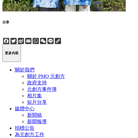
分享
Facebook
Twitter
Sina
Email
WhatsApp
WeChat
Line
Copy
Weibo
Link
更多內容
關於我們
關於 PMQ 元創方
政府支持
元創方事件簿
相片集
短片分享
媒體中心
新聞稿
新聞報導
招標公告
為元創方工作