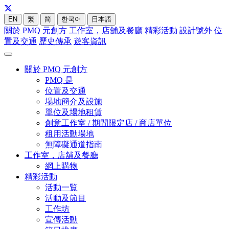
EN
繁
简
한국어
日本語
關於 PMQ 元創方
工作室，店舖及餐廳
精彩活動
設計號外
位
置及交通
歷史傳承
遊客資訊
關於 PMQ 元創方
PMQ 是
位置及交通
場地簡介及設施
單位及場地租賃
創意工作室 / 期間限定店 / 商店單位
租用活動場地
無障礙通道指南
工作室，店舖及餐廳
網上購物
精彩活動
活動一覧
活動及節目
工作坊
宣傳活動