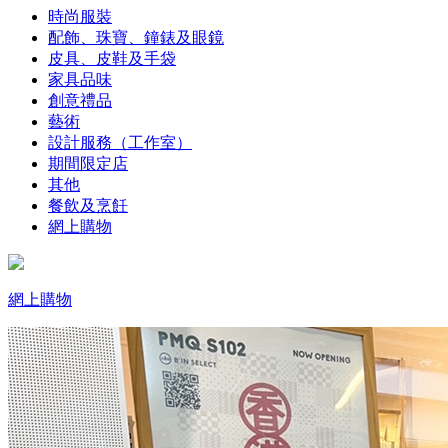
時尚服裝
配飾、珠寶、鐘錶及眼鏡
皮具、皮鞋及手袋
家具品味
創意禮品
藝術
設計服務（工作室）
期間限定店
其他
餐飲及烹飪
網上購物
網上購物