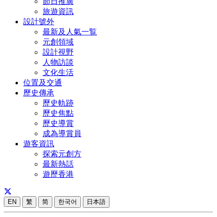
節日推廣
旅遊資訊
設計號外
最新及人氣一覧
元創領域
設計視野
人物訪談
文化生活
位置及交通
歷史傳承
歷史軌跡
歷史焦點
歷史導賞
成為導賞員
遊客資訊
探索元創方
最新熱話
遊歷香港
EN
繁
简
한국어
日本語