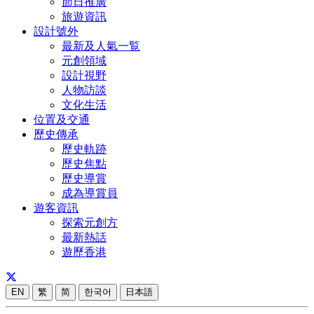
節日推廣
旅遊資訊
設計號外
最新及人氣一覧
元創領域
設計視野
人物訪談
文化生活
位置及交通
歷史傳承
歷史軌跡
歷史焦點
歷史導賞
成為導賞員
遊客資訊
探索元創方
最新熱話
遊歷香港
EN
繁
简
한국어
日本語