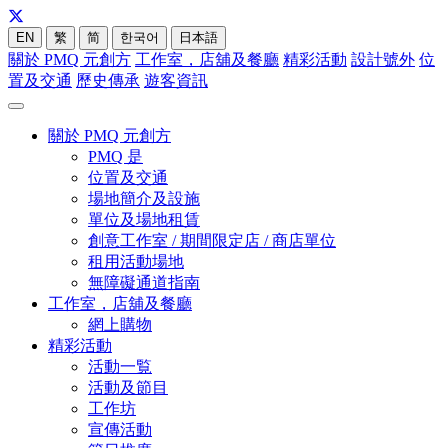
EN
繁
简
한국어
日本語
關於 PMQ 元創方
工作室，店舖及餐廳
精彩活動
設計號外
位
置及交通
歷史傳承
遊客資訊
關於 PMQ 元創方
PMQ 是
位置及交通
場地簡介及設施
單位及場地租賃
創意工作室 / 期間限定店 / 商店單位
租用活動場地
無障礙通道指南
工作室，店舖及餐廳
網上購物
精彩活動
活動一覧
活動及節目
工作坊
宣傳活動