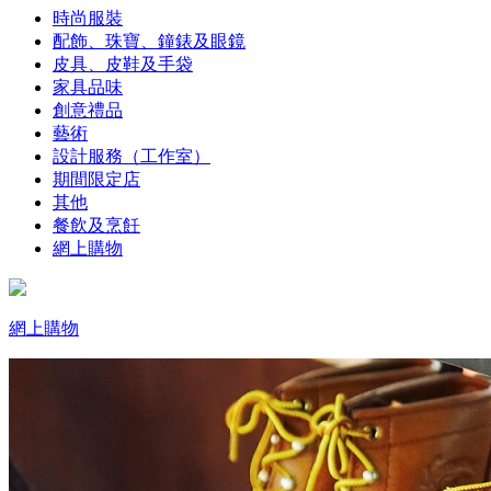
時尚服裝
配飾、珠寶、鐘錶及眼鏡
皮具、皮鞋及手袋
家具品味
創意禮品
藝術
設計服務（工作室）
期間限定店
其他
餐飲及烹飪
網上購物
網上購物