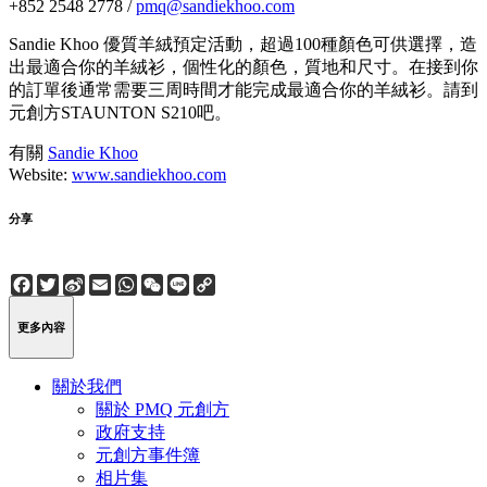
+852 2548 2778 /
pmq@sandiekhoo.com
Sandie Khoo 優質羊絨預定活動，超過100種顏色可供選擇，造
出最適合你的羊絨衫，個性化的顏色，質地和尺寸。在接到你
的訂單後通常需要三周時間才能完成最適合你的羊絨衫。請到
元創方STAUNTON S210吧。
有關
Sandie Khoo
Website:
www.sandiekhoo.com
分享
Facebook
Twitter
Sina
Email
WhatsApp
WeChat
Line
Copy
Weibo
Link
更多內容
關於我們
關於 PMQ 元創方
政府支持
元創方事件簿
相片集