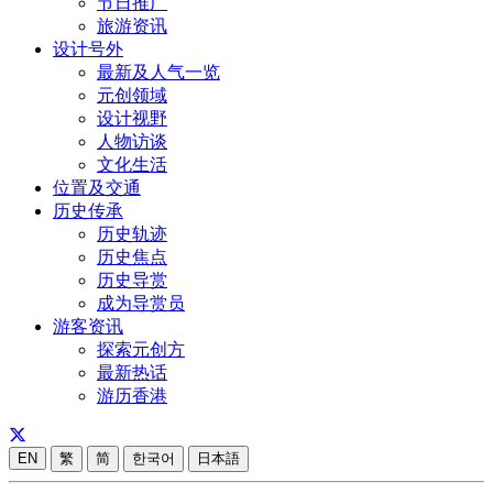
节日推广
旅游资讯
设计号外
最新及人气一览
元创领域
设计视野
人物访谈
文化生活
位置及交通
历史传承
历史轨迹
历史焦点
历史导赏
成为导赏员
游客资讯
探索元创方
最新热话
游历香港
EN
繁
简
한국어
日本語