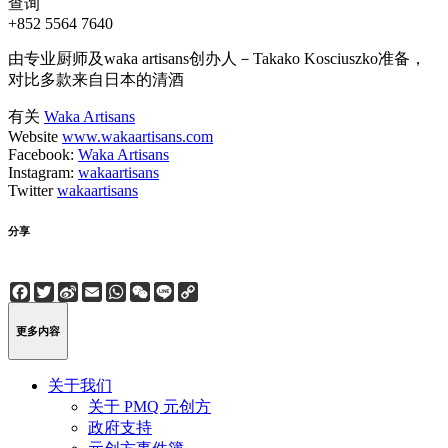
查询
+852 5564 7640
由专业厨师及waka artisans创办人－Takako Kosciuszko准备，
对比多款来自日本的清酒
有关
Waka Artisans
Website
www.wakaartisans.com
Facebook:
Waka Artisans
Instagram:
wakaartisans
Twitter
wakaartisans
分享
Facebook
Twitter
Sina
Email
WhatsApp
WeChat
Line
Copy
Weibo
Link
更多内容
关于我们
关于 PMQ 元创方
政府支持