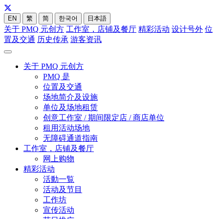
EN
繁
简
한국어
日本語
关于 PMQ 元创方
工作室，店铺及餐厅
精彩活动
设计号外
位
置及交通
历史传承
游客资讯
关于 PMQ 元创方
PMQ 是
位置及交通
场地简介及设施
单位及场地租赁
创意工作室 / 期间限定店 / 商店单位
租用活动场地
无障碍通道指南
工作室，店铺及餐厅
网上购物
精彩活动
活動一覧
活动及节目
工作坊
宣传活动