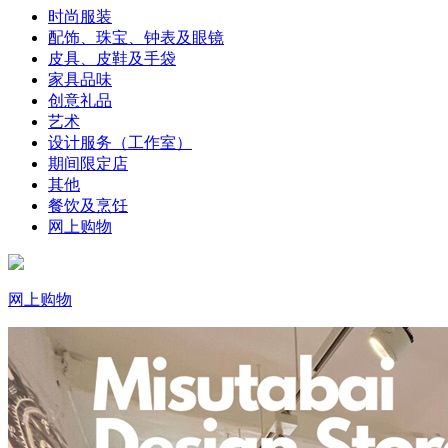
时尚服装
配饰、珠宝、钟表及眼镜
皮具、皮鞋及手袋
家具品味
创意礼品
艺术
设计服务（工作室）
期间限定店
其他
餐饮及烹饪
网上购物
网上购物