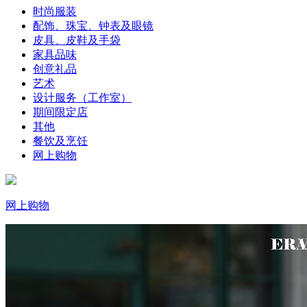
时尚服装
配饰、珠宝、钟表及眼镜
皮具、皮鞋及手袋
家具品味
创意礼品
艺术
设计服务（工作室）
期间限定店
其他
餐饮及烹饪
网上购物
网上购物