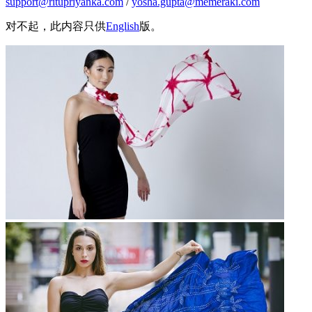
support@ritupriyanka.com
/
yosha.gupta@memeraki.com
对不起，此内容只供
English
版。