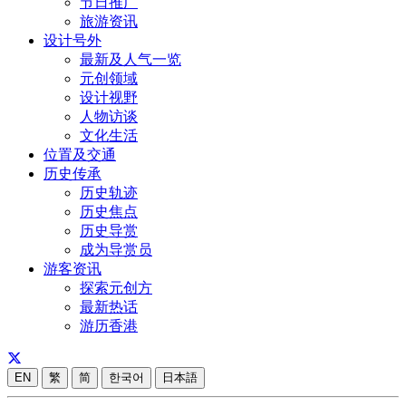
节日推广
旅游资讯
设计号外
最新及人气一览
元创领域
设计视野
人物访谈
文化生活
位置及交通
历史传承
历史轨迹
历史焦点
历史导赏
成为导赏员
游客资讯
探索元创方
最新热话
游历香港
EN
繁
简
한국어
日本語