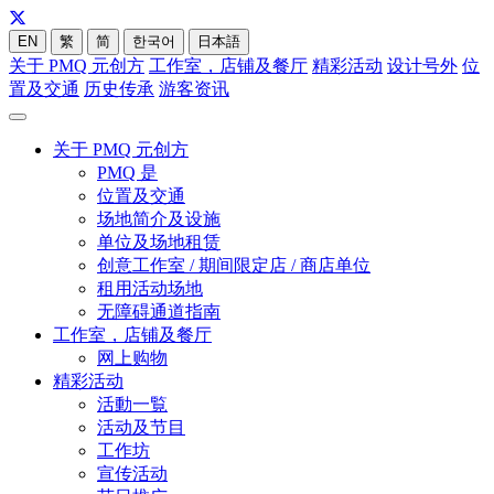
EN
繁
简
한국어
日本語
关于 PMQ 元创方
工作室，店铺及餐厅
精彩活动
设计号外
位
置及交通
历史传承
游客资讯
关于 PMQ 元创方
PMQ 是
位置及交通
场地简介及设施
单位及场地租赁
创意工作室 / 期间限定店 / 商店单位
租用活动场地
无障碍通道指南
工作室，店铺及餐厅
网上购物
精彩活动
活動一覧
活动及节目
工作坊
宣传活动