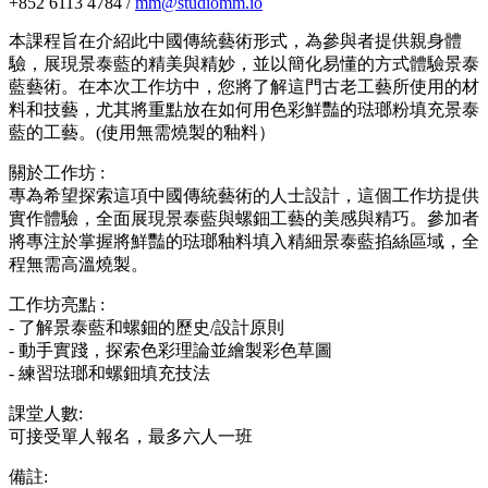
+852 6113 4784 /
mm@studiomm.io
本課程旨在介紹此中國傳統藝術形式，為參與者提供親身體
驗，展現景泰藍的精美與精妙，並以簡化易懂的方式體驗景泰
藍藝術。在本次工作坊中，您將了解這門古老工藝所使用的材
料和技藝，尤其將重點放在如何用色彩鮮豔的琺瑯粉填充景泰
藍的工藝。(使用無需燒製的釉料）
關於工作坊 :
專為希望探索這項中國傳統藝術的人士設計，這個工作坊提供
實作體驗，全面展現景泰藍與螺鈿工藝的美感與精巧。參加者
將專注於掌握將鮮豔的琺瑯釉料填入精細景泰藍掐絲區域，全
程無需高溫燒製。
工作坊亮點 :
- 了解景泰藍和螺鈿的歷史/設計原則
- 動手實踐，探索色彩理論並繪製彩色草圖
- 練習琺瑯和螺鈿填充技法
課堂人數:
可接受單人報名，最多六人一班
備註: