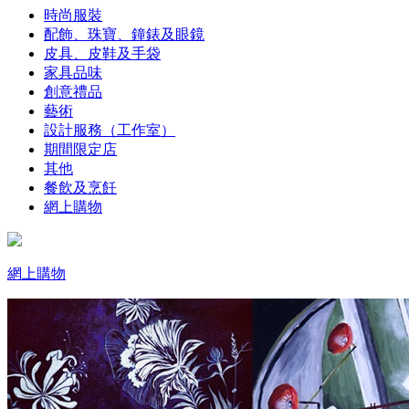
時尚服裝
配飾、珠寶、鐘錶及眼鏡
皮具、皮鞋及手袋
家具品味
創意禮品
藝術
設計服務（工作室）
期間限定店
其他
餐飲及烹飪
網上購物
網上購物