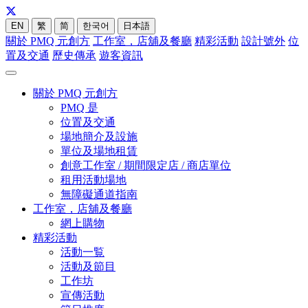
EN
繁
简
한국어
日本語
關於 PMQ 元創方
工作室，店舖及餐廳
精彩活動
設計號外
位
置及交通
歷史傳承
遊客資訊
關於 PMQ 元創方
PMQ 是
位置及交通
場地簡介及設施
單位及場地租賃
創意工作室 / 期間限定店 / 商店單位
租用活動場地
無障礙通道指南
工作室，店舖及餐廳
網上購物
精彩活動
活動一覧
活動及節目
工作坊
宣傳活動