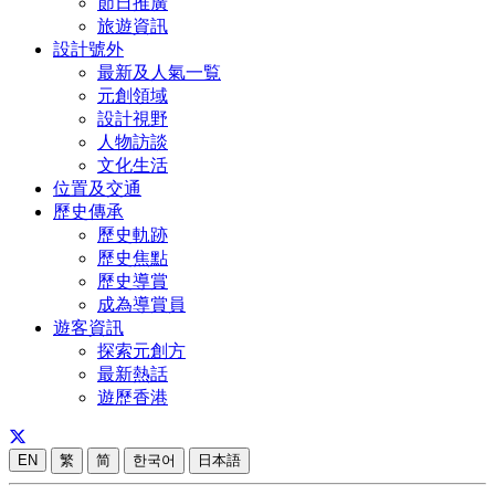
節日推廣
旅遊資訊
設計號外
最新及人氣一覧
元創領域
設計視野
人物訪談
文化生活
位置及交通
歷史傳承
歷史軌跡
歷史焦點
歷史導賞
成為導賞員
遊客資訊
探索元創方
最新熱話
遊歷香港
EN
繁
简
한국어
日本語