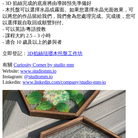
- 3D 掐絲完成的底座將由導師預先準備好
- 木托盤可以選擇水晶或霧面。如果您選擇水晶光面效果，可
以將您的作品留給我們，我們會為您處理完成。完成後，您可
以選擇親自取回或順豐到付。
- 可以英語/粵語授教
- 課程大約 2.5 – 3 小時
- 適合 10 歲及以上的參與者
立即登記：
3D掐絲琺瑯木托盤工作坊
有關
Curiosity Corner by studio mm
Website:
www.studiomm.io
Instagram:
@studiomm.io
Linkedin:
www.linkedin.com/company/studio-mm-io