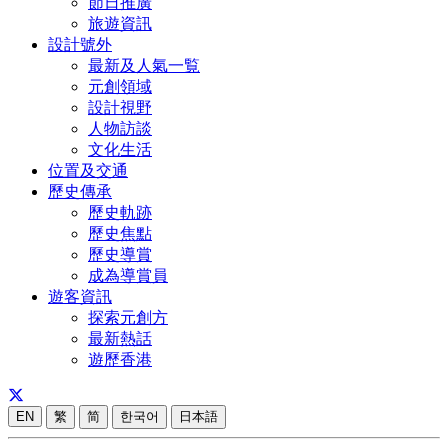
節日推廣
旅遊資訊
設計號外
最新及人氣一覧
元創領域
設計視野
人物訪談
文化生活
位置及交通
歷史傳承
歷史軌跡
歷史焦點
歷史導賞
成為導賞員
遊客資訊
探索元創方
最新熱話
遊歷香港
EN
繁
简
한국어
日本語