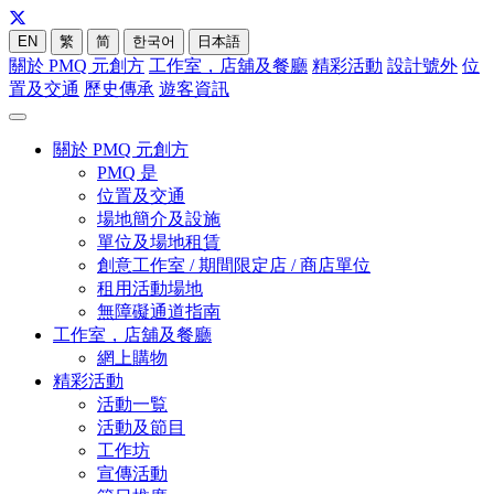
EN
繁
简
한국어
日本語
關於 PMQ 元創方
工作室，店舖及餐廳
精彩活動
設計號外
位
置及交通
歷史傳承
遊客資訊
關於 PMQ 元創方
PMQ 是
位置及交通
場地簡介及設施
單位及場地租賃
創意工作室 / 期間限定店 / 商店單位
租用活動場地
無障礙通道指南
工作室，店舖及餐廳
網上購物
精彩活動
活動一覧
活動及節目
工作坊
宣傳活動