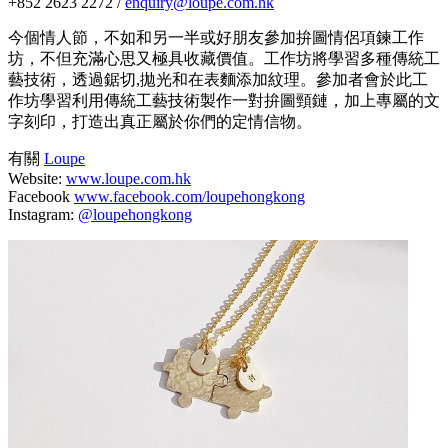
+852 2623 2272 /
enquiry@loupe.com.hk
今個情人節，不如和另一半或好朋友參加拚圖情侶項鍊工作
坊，不但充滿心思又極具收藏價值。工作坊將學習多種傳統工
藝技術，透過鋸切,拋光和在表麵添加紋理。參加者會於此工
作坊學習利用傳統工藝技術製作一對拚圖頸鏈，加上專屬的文
字刻印，打造出真正屬於你們的定情信物。
有關
Loupe
Website:
www.loupe.com.hk
Facebook
www.facebook.com/loupehongkong
Instagram:
@loupehongkong