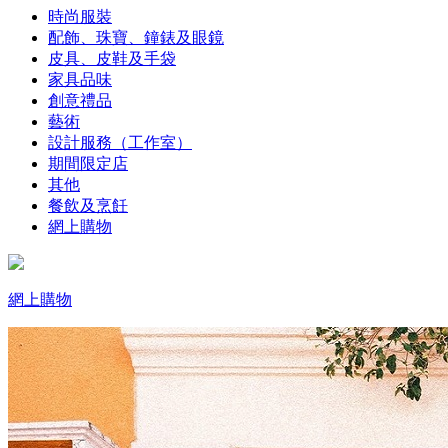
時尚服裝
配飾、珠寶、鐘錶及眼鏡
皮具、皮鞋及手袋
家具品味
創意禮品
藝術
設計服務（工作室）
期間限定店
其他
餐飲及烹飪
網上購物
網上購物