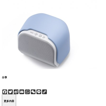
分享
Facebook
Twitter
Sina
Email
WhatsApp
WeChat
Line
Copy
Weibo
Link
更多內容