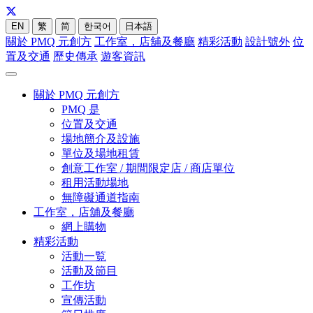
EN
繁
简
한국어
日本語
關於 PMQ 元創方
工作室，店舖及餐廳
精彩活動
設計號外
位
置及交通
歷史傳承
遊客資訊
關於 PMQ 元創方
PMQ 是
位置及交通
場地簡介及設施
單位及場地租賃
創意工作室 / 期間限定店 / 商店單位
租用活動場地
無障礙通道指南
工作室，店舖及餐廳
網上購物
精彩活動
活動一覧
活動及節目
工作坊
宣傳活動