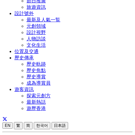
節日推廣
旅遊資訊
設計號外
最新及人氣一覧
元創領域
設計視野
人物訪談
文化生活
位置及交通
歷史傳承
歷史軌跡
歷史焦點
歷史導賞
成為導賞員
遊客資訊
探索元創方
最新熱話
遊歷香港
EN
繁
简
한국어
日本語