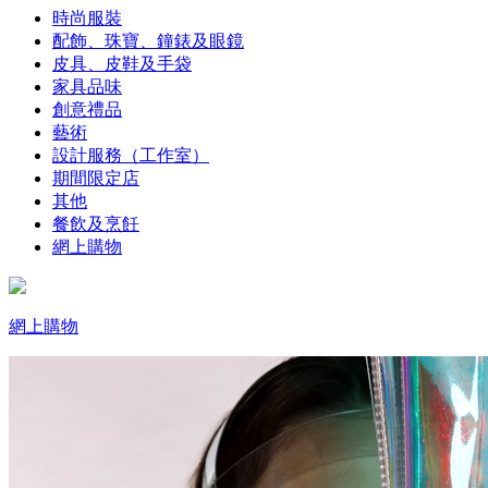
時尚服裝
配飾、珠寶、鐘錶及眼鏡
皮具、皮鞋及手袋
家具品味
創意禮品
藝術
設計服務（工作室）
期間限定店
其他
餐飲及烹飪
網上購物
網上購物