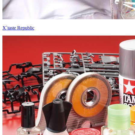
X`taste Republic