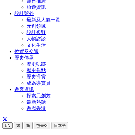
節日推廣
旅遊資訊
設計號外
最新及人氣一覧
元創領域
設計視野
人物訪談
文化生活
位置及交通
歷史傳承
歷史軌跡
歷史焦點
歷史導賞
成為導賞員
遊客資訊
探索元創方
最新熱話
遊歷香港
EN
繁
简
한국어
日本語