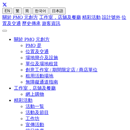
EN
繁
简
한국어
日本語
關於 PMQ 元創方
工作室，店舖及餐廳
精彩活動
設計號外
位
置及交通
歷史傳承
遊客資訊
關於 PMQ 元創方
PMQ 是
位置及交通
場地簡介及設施
單位及場地租賃
創意工作室 / 期間限定店 / 商店單位
租用活動場地
無障礙通道指南
工作室，店舖及餐廳
網上購物
精彩活動
活動一覧
活動及節目
工作坊
宣傳活動