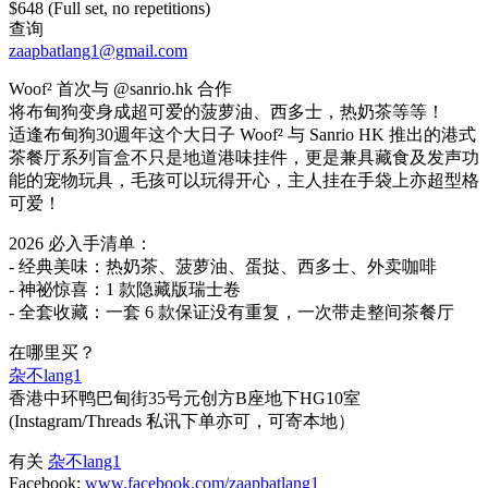
$648 (Full set, no repetitions)
查询
zaapbatlang1@gmail.com
Woof² 首次与 @sanrio.hk 合作
将布甸狗变身成超可爱的菠萝油、西多士，热奶茶等等！
适逢布甸狗30週年这个大日子 Woof² 与 Sanrio HK 推出的港式
茶餐厅系列盲盒不只是地道港味挂件，更是兼具藏食及发声功
能的宠物玩具，毛孩可以玩得开心，主人挂在手袋上亦超型格
可爱！
2026 必入手清单：
- 经典美味：热奶茶、菠萝油、蛋挞、西多士、外卖咖啡
- 神祕惊喜：1 款隐藏版瑞士卷
- 全套收藏：一套 6 款保证没有重复，一次带走整间茶餐厅
在哪里买？
杂不lang1
香港中环鸭巴甸街35号元创方B座地下HG10室
(Instagram/Threads 私讯下单亦可，可寄本地）
有关
杂不lang1
Facebook:
www.facebook.com/zaapbatlang1