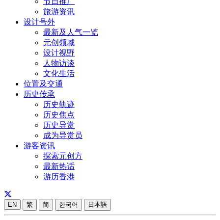
节日推广
旅游资讯
设计号外
最新及人气一览
元创领域
设计视野
人物访谈
文化生活
位置及交通
历史传承
历史轨迹
历史焦点
历史导赏
成为导赏员
游客资讯
探索元创方
最新热话
游历香港
EN
繁
简
한국어
日本語