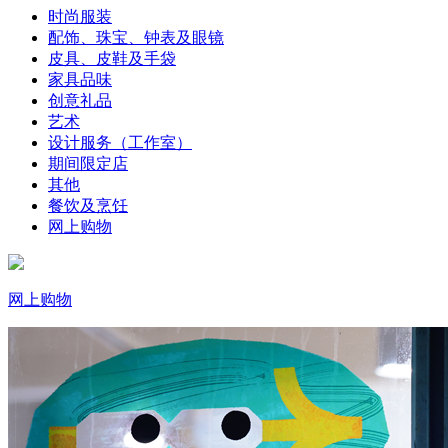
时尚服装
配饰、珠宝、钟表及眼镜
皮具、皮鞋及手袋
家具品味
创意礼品
艺术
设计服务（工作室）
期间限定店
其他
餐饮及烹饪
网上购物
网上购物