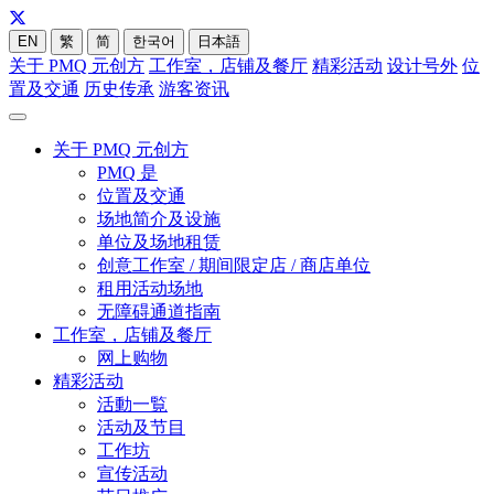
EN
繁
简
한국어
日本語
关于 PMQ 元创方
工作室，店铺及餐厅
精彩活动
设计号外
位
置及交通
历史传承
游客资讯
关于 PMQ 元创方
PMQ 是
位置及交通
场地简介及设施
单位及场地租赁
创意工作室 / 期间限定店 / 商店单位
租用活动场地
无障碍通道指南
工作室，店铺及餐厅
网上购物
精彩活动
活動一覧
活动及节目
工作坊
宣传活动