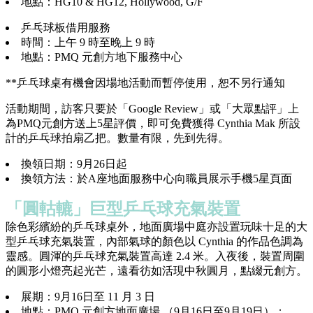
地點：HG10 & HG12, Hollywood, G/F
乒乓球板借用服務
時間：上午 9 時至晚上 9 時
地點：PMQ 元創方地下服務中心
**乒乓球桌有機會因場地活動而暫停使用，恕不另行通知
活動期間，訪客只要於「Google Review」或「大眾點評」上
為PMQ元創方送上5星評價，即可免費獲得 Cynthia Mak 所設
計的乒乓球拍扇乙把。數量有限，先到先得。
換領日期：9月26日起
換領方法：於A座地面服務中心向職員展示手機5星頁面
「圓軲轆」巨型乒乓球充氣裝置
除色彩繽紛的乒乓球桌外，地面廣場中庭亦設置玩味十足的大
型乒乓球充氣裝置，內部氣球的顏色以 Cynthia 的作品色調為
靈感。圓渾的乒乓球充氣裝置高達 2.4 米。入夜後，裝置周圍
的圓形小燈亮起光芒，遠看彷如活現中秋圓月，點綴元創方。
展期：9月16日至 11 月 3 日
地點：PMQ 元創方地面廣場 （9月16日至9月19日）；