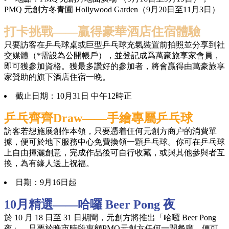
PMQ 元創方冬青圃 Hollywood Garden（9月20日至11月3日）
打卡挑戰——贏得豪華酒店住宿體驗
只要訪客在乒乓球桌或巨型乒乓球充氣裝置前拍照並分享到社
交媒體（*需設為公開帳戶），並登記成爲萬豪旅享家會員，
即可獲參加資格。獲最多讚好的參加者，將會贏得由萬豪旅享
家贊助的旗下酒店住宿一晚。
截止日期：10月31日 中午12時正
乒乓齊齊Draw——手繪專屬乒乓球
訪客若想施展創作本領，只要憑着仼何元創方商户的消費單
據，便可於地下服務中心免費換領一顆乒乓球。你可在乒乓球
上自由揮灑創意，完成作品後可自行收藏，或與其他參與者互
換，為有緣人送上祝福。
日期：9月16日起
10月精選——哈囉 Beer Pong 夜
於 10 月 18 日至 31 日期間，元創方將推出「哈囉 Beer Pong
夜」，只要於晚市時段惠顧PMQ元創方任何一間餐廳，便可