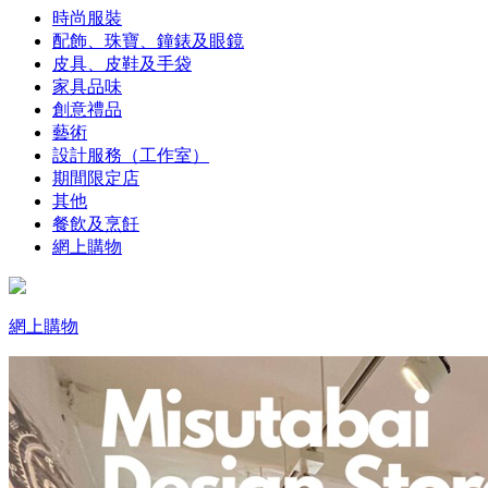
時尚服裝
配飾、珠寶、鐘錶及眼鏡
皮具、皮鞋及手袋
家具品味
創意禮品
藝術
設計服務（工作室）
期間限定店
其他
餐飲及烹飪
網上購物
網上購物