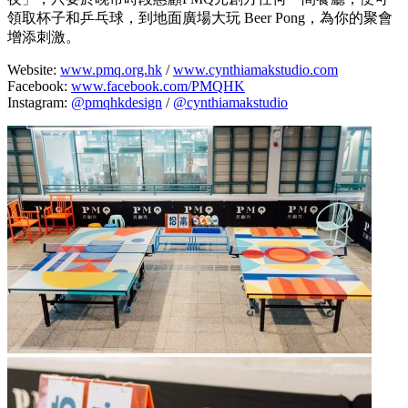
領取杯子和乒乓球，到地面廣場大玩 Beer Pong，為你的聚會
增添刺激。
Website:
www.pmq.org.hk
/
www.cynthiamakstudio.com
Facebook:
www.facebook.com/PMQHK
Instagram:
@pmqhkdesign
/
@cynthiamakstudio