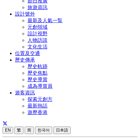
節日推廣
旅遊資訊
設計號外
最新及人氣一覧
元創領域
設計視野
人物訪談
文化生活
位置及交通
歷史傳承
歷史軌跡
歷史焦點
歷史導賞
成為導賞員
遊客資訊
探索元創方
最新熱話
遊歷香港
EN
繁
简
한국어
日本語