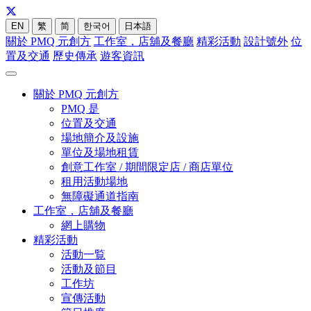
EN
繁
简
한국어
日本語
關於 PMQ 元創方
工作室，店舖及餐廳
精彩活動
設計號外
位
置及交通
歷史傳承
遊客資訊
關於 PMQ 元創方
PMQ 是
位置及交通
場地簡介及設施
單位及場地租賃
創意工作室 / 期間限定店 / 商店單位
租用活動場地
無障礙通道指南
工作室，店舖及餐廳
網上購物
精彩活動
活動一覧
活動及節目
工作坊
宣傳活動