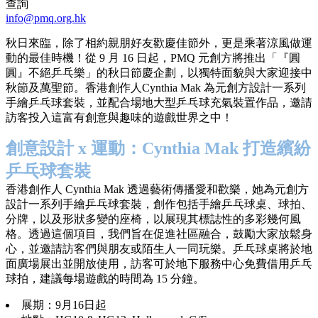
查詢
info@pmq.org.hk
秋日來臨，除了相約親朋好友歡慶佳節外，更是乘著涼風做運
動的最佳時機！從 9 月 16 日起，PMQ 元創方將推出「『圓
圓』不絕乒乓樂」的秋日節慶企劃，以獨特面貌與大家迎接中
秋節及萬聖節。香港創作人Cynthia Mak 為元創方設計一系列
手繪乒乓球套裝，並配合場地大型乒乓球充氣裝置作品，邀請
訪客投入這富有創意與趣味的遊戲世界之中！
創意設計 x 運動：Cynthia Mak 打造繽紛
乒乓球套裝
香港創作人 Cynthia Mak 透過藝術傳播愛和歡樂，她為元創方
設計一系列手繪乒乓球套裝，創作包括手繪乒乓球桌、球拍、
分牌，以及形狀多變的座椅，以展現其標誌性的多彩幾何風
格。透過這個項目，我們旨在促進社區融合，鼓勵大家放鬆身
心，並邀請訪客們與朋友或陌生人一同玩樂。乒乓球桌將於地
面廣場展出並開放使用，訪客可於地下服務中心免費借用乒乓
球拍，建議每場遊戲的時間為 15 分鐘。
展期：9月16日起