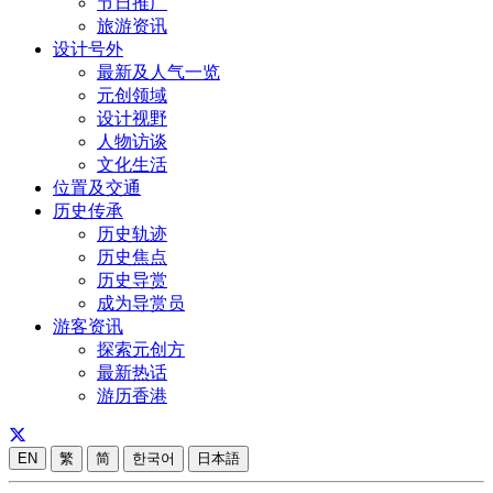
节日推广
旅游资讯
设计号外
最新及人气一览
元创领域
设计视野
人物访谈
文化生活
位置及交通
历史传承
历史轨迹
历史焦点
历史导赏
成为导赏员
游客资讯
探索元创方
最新热话
游历香港
EN
繁
简
한국어
日本語