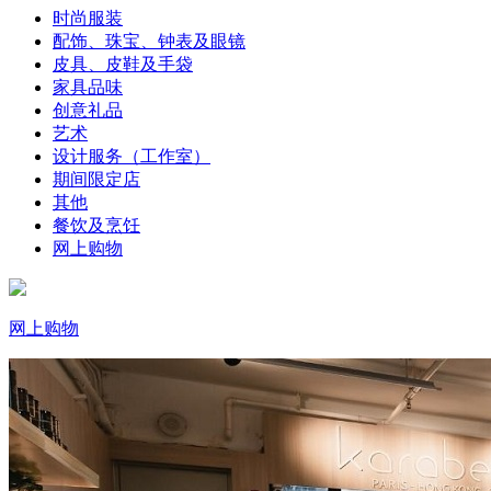
时尚服装
配饰、珠宝、钟表及眼镜
皮具、皮鞋及手袋
家具品味
创意礼品
艺术
设计服务（工作室）
期间限定店
其他
餐饮及烹饪
网上购物
网上购物