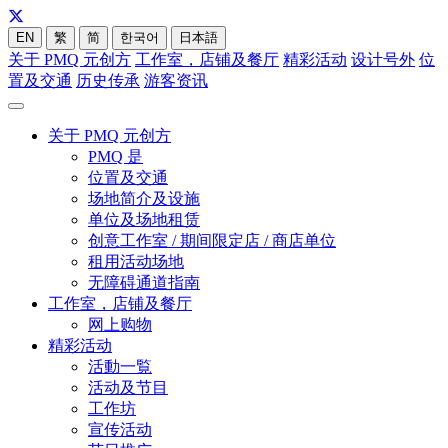
EN
繁
简
한국어
日本語
关于 PMQ 元创方
工作室，店铺及餐厅
精彩活动
设计号外
位
置及交通
历史传承
游客资讯
关于 PMQ 元创方
PMQ 是
位置及交通
场地简介及设施
单位及场地租赁
创意工作室 / 期间限定店 / 商店单位
租用活动场地
无障碍通道指南
工作室，店铺及餐厅
网上购物
精彩活动
活動一覧
活动及节目
工作坊
宣传活动