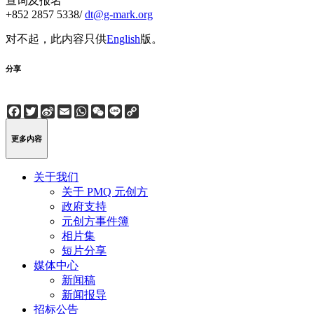
查询及报名
+852 2857 5338/
dt@g-mark.org
对不起，此内容只供
English
版。
分享
Facebook
Twitter
Sina
Email
WhatsApp
WeChat
Line
Copy
Weibo
Link
更多内容
关于我们
关于 PMQ 元创方
政府支持
元创方事件簿
相片集
短片分享
媒体中心
新闻稿
新闻报导
招标公告