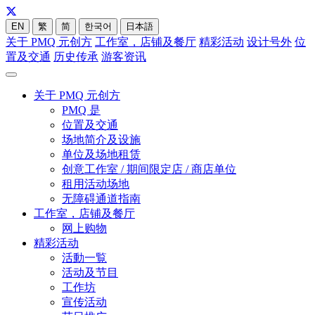
EN
繁
简
한국어
日本語
关于 PMQ 元创方
工作室，店铺及餐厅
精彩活动
设计号外
位
置及交通
历史传承
游客资讯
关于 PMQ 元创方
PMQ 是
位置及交通
场地简介及设施
单位及场地租赁
创意工作室 / 期间限定店 / 商店单位
租用活动场地
无障碍通道指南
工作室，店铺及餐厅
网上购物
精彩活动
活動一覧
活动及节目
工作坊
宣传活动