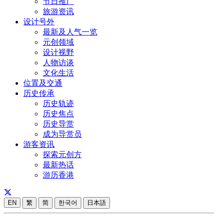
节日推广
旅游资讯
设计号外
最新及人气一览
元创领域
设计视野
人物访谈
文化生活
位置及交通
历史传承
历史轨迹
历史焦点
历史导赏
成为导赏员
游客资讯
探索元创方
最新热话
游历香港
EN
繁
简
한국어
日本語