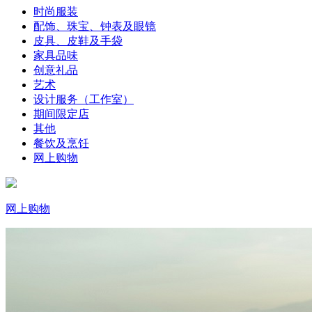
时尚服装
配饰、珠宝、钟表及眼镜
皮具、皮鞋及手袋
家具品味
创意礼品
艺术
设计服务（工作室）
期间限定店
其他
餐饮及烹饪
网上购物
网上购物