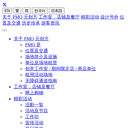
EN
繁
简
한국어
日本語
关于 PMQ 元创方
工作室，店铺及餐厅
精彩活动
设计号外
位
置及交通
历史传承
游客资讯
关于 PMQ 元创方
PMQ 是
位置及交通
场地简介及设施
单位及场地租赁
创意工作室 / 期间限定店 / 商店单位
租用活动场地
无障碍通道指南
工作室，店铺及餐厅
网上购物
精彩活动
活動一覧
活动及节目
工作坊
宣传活动