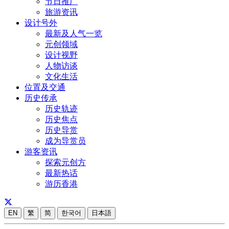
节日推广
旅游资讯
设计号外
最新及人气一览
元创领域
设计视野
人物访谈
文化生活
位置及交通
历史传承
历史轨迹
历史焦点
历史导赏
成为导赏员
游客资讯
探索元创方
最新热话
游历香港
EN
繁
简
한국어
日本語