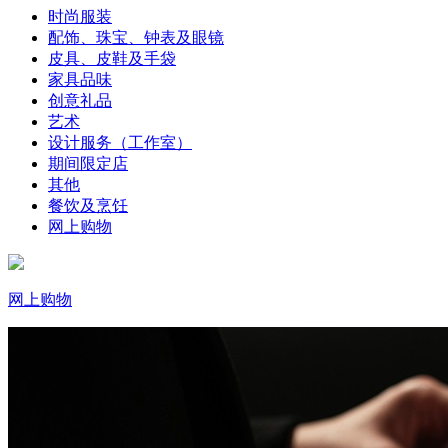
时尚服装
配饰、珠宝、钟表及眼镜
皮具、皮鞋及手袋
家具品味
创意礼品
艺术
设计服务（工作室）
期间限定店
其他
餐饮及烹饪
网上购物
网上购物