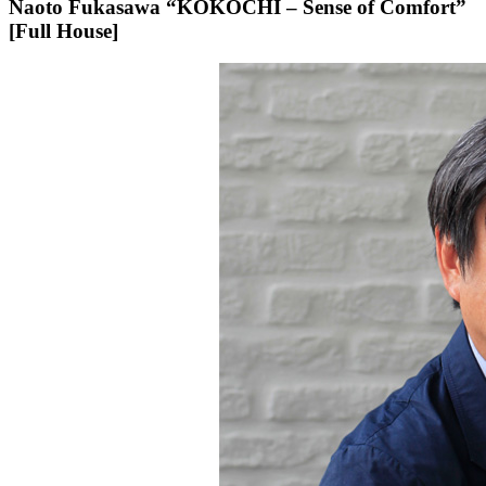
Naoto Fukasawa “KOKOCHI – Sense of Comfort”
[Full House]