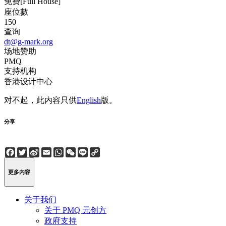
免费[Full House]
座位數
150
查询
dt@g-mark.org
场地赞助
PMQ
支持机构
香港设计中心
对不起，此内容只供
English
版。
分享
Facebook
Twitter
Sina
Email
WhatsApp
WeChat
Line
Copy
Weibo
Link
更多内容
关于我们
关于 PMQ 元创方
政府支持