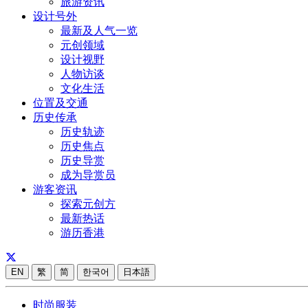
旅游资讯
设计号外
最新及人气一览
元创领域
设计视野
人物访谈
文化生活
位置及交通
历史传承
历史轨迹
历史焦点
历史导赏
成为导赏员
游客资讯
探索元创方
最新热话
游历香港
EN
繁
简
한국어
日本語
时尚服装