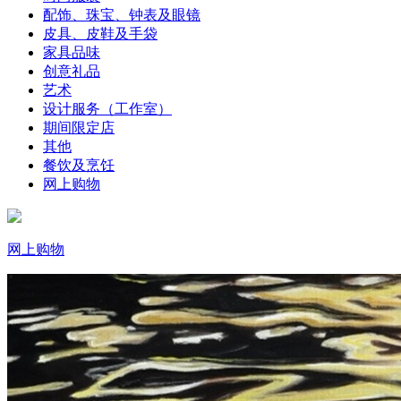
配饰、珠宝、钟表及眼镜
皮具、皮鞋及手袋
家具品味
创意礼品
艺术
设计服务（工作室）
期间限定店
其他
餐饮及烹饪
网上购物
网上购物