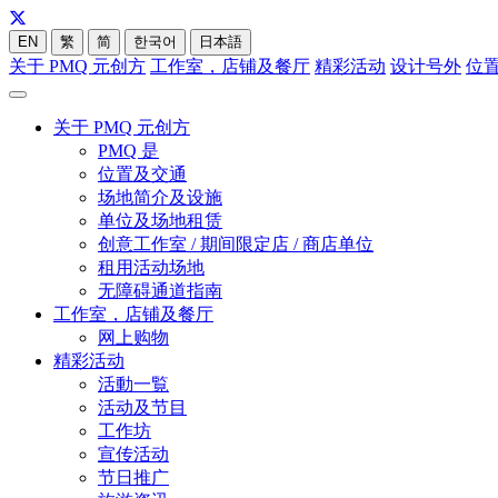
EN
繁
简
한국어
日本語
关于 PMQ 元创方
工作室，店铺及餐厅
精彩活动
设计号外
位
关于 PMQ 元创方
PMQ 是
位置及交通
场地简介及设施
单位及场地租赁
创意工作室 / 期间限定店 / 商店单位
租用活动场地
无障碍通道指南
工作室，店铺及餐厅
网上购物
精彩活动
活動一覧
活动及节目
工作坊
宣传活动
节日推广