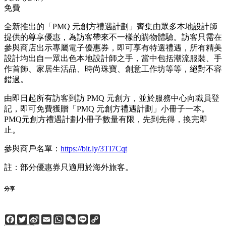
免費
全新推出的「PMQ 元創方禮遇計劃」齊集由眾多本地設計師
提供的尊享優惠，為訪客帶來不一樣的購物體驗。訪客只需在
參與商店出示專屬電子優惠券，即可享有特選禮遇，所有精美
設計均出自一眾出色本地設計師之手，當中包括潮流服裝、手
作首飾、家居生活品、時尚珠寶、創意工作坊等等，絕對不容
錯過。
由即日起所有訪客到訪 PMQ 元創方，並於服務中心向職員登
記，即可免費獲贈「PMQ 元創方禮遇計劃」小冊子一本。
PMQ元創方禮遇計劃小冊子數量有限，先到先得，換完即
止。
參與商戶名單：
https://bit.ly/3TI7Cqt
註：部分優惠券只適用於海外旅客。
分享
Facebook
Twitter
Sina
Email
WhatsApp
WeChat
Line
Copy