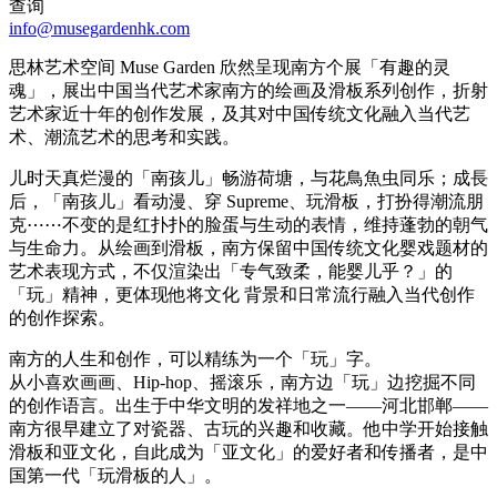
查询
info@musegardenhk.com
思林艺术空间 Muse Garden 欣然呈现南⽅个展「有趣的灵
魂」，展出中国当代艺术家南⽅的绘画及滑板系列创作，折射
艺术家近⼗年的创作发展，及其对中国传统⽂化融⼊当代艺
术、潮流艺术的思考和实践。
儿时天真烂漫的「南孩儿」畅游荷塘，与花⿃⿂虫同乐；成⻑
后，「南孩儿」看动漫、穿 Supreme、玩滑板，打扮得潮流朋
克⋯⋯不变的是红扑扑的脸蛋与⽣动的表情，维持蓬勃的朝气
与⽣命⼒。从绘画到滑板，南⽅保留中国传统⽂化婴戏题材的
艺术表现⽅式，不仅渲染出「专气致柔，能婴儿乎？」的
「玩」精神，更体现他将⽂化 背景和⽇常流⾏融⼊当代创作
的创作探索。
南⽅的⼈⽣和创作，可以精练为⼀个「玩」字。
从⼩喜欢画画、Hip-hop、摇滚乐，南⽅边「玩」边挖掘不同
的创作语⾔。出⽣于中华⽂明的发祥地之⼀——河北邯郸——
南⽅很早建⽴了对瓷器、古玩的兴趣和收藏。他中学开始接触
滑板和亚⽂化，⾃此成为「亚⽂化」的爱好者和传播者，是中
国第⼀代「玩滑板的⼈」。