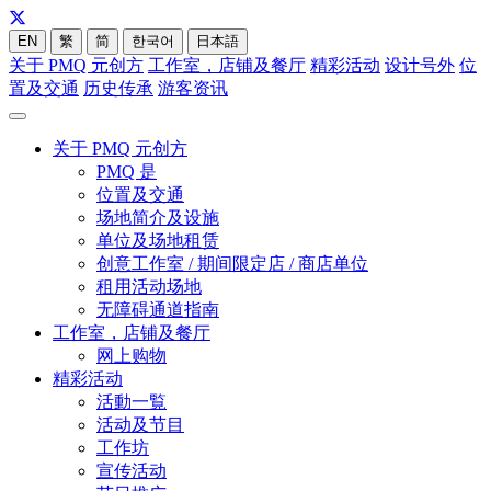
EN
繁
简
한국어
日本語
关于 PMQ 元创方
工作室，店铺及餐厅
精彩活动
设计号外
位
置及交通
历史传承
游客资讯
关于 PMQ 元创方
PMQ 是
位置及交通
场地简介及设施
单位及场地租赁
创意工作室 / 期间限定店 / 商店单位
租用活动场地
无障碍通道指南
工作室，店铺及餐厅
网上购物
精彩活动
活動一覧
活动及节目
工作坊
宣传活动