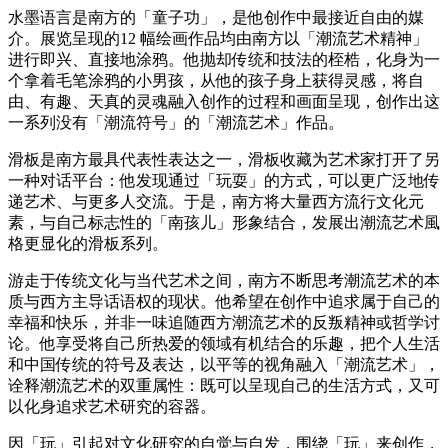
⽔墨语⾔是南⽅的「童⼦功」，是他创作中最接近⾃由的媒
介。展览呈现的12 幅绘画作品均由南⽅以「潮流艺术精神」
进⾏即兴、直接地涂鸦。他抛却传统和技法的桎梏，化⾝为⼀
个拿着⽑笔涂鸦的⼩男孩，从他的孩⼦⾝上获得灵感，将⾃
由、有趣、天真的灵魂融⼊创作的过程和画⾯呈现，创作出这
⼀系列没有「潮流符号」的「潮流艺术」作品。
滑板是南⽅最具代表性表达之⼀，滑板收藏为艺术家打开了另
⼀种对话平台：他发现通过「玩耍」的⽅式，可以更广泛地传
递艺术、与更多⼈交流。于是，南⽅将⼤量⻄⽅流⾏⽂化元
素，与⾃⼰标志性的「南孩儿」形象结合，发展出潮流艺术⾵
格更显化的滑板系列。
游⾛于传统⽂化与当代艺术之间，南⽅不断思考潮流艺术的本
质与⻄⽅主导话语权的现状。他希望在创作中追求属于⾃⼰的
幸福和快乐，并⾮⼀味追随⻄⽅潮流艺术的反叛精神或哲学讨
论。他享受将⾃⼰所热爱的领域有机结合的乐趣，把个⼈⽣活
和中国传统的符号及表达，以平等的视⻆融⼊「潮流艺术」，
诠释潮流艺术的双重属性：既可以呈现⾃⼰的⽣活⽅式，⼜可
以化⾝追求艺术研究的容器。
因「玩」引起对⽂化研究的⾃觉与⾃发，围绕「玩」来创作，