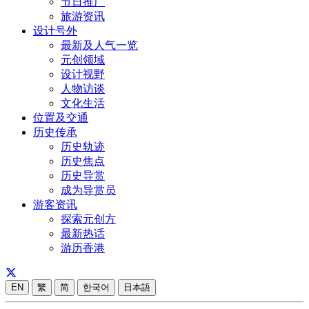
节日推广
旅游资讯
设计号外
最新及人气一览
元创领域
设计视野
人物访谈
文化生活
位置及交通
历史传承
历史轨迹
历史焦点
历史导赏
成为导赏员
游客资讯
探索元创方
最新热话
游历香港
EN
繁
简
한국어
日本語