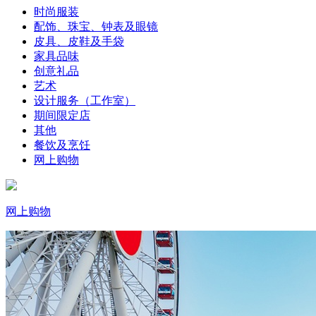
时尚服装
配饰、珠宝、钟表及眼镜
皮具、皮鞋及手袋
家具品味
创意礼品
艺术
设计服务（工作室）
期间限定店
其他
餐饮及烹饪
网上购物
网上购物