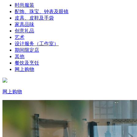
时尚服装
配饰、珠宝、钟表及眼镜
皮具、皮鞋及手袋
家具品味
创意礼品
艺术
设计服务（工作室）
期间限定店
其他
餐饮及烹饪
网上购物
网上购物