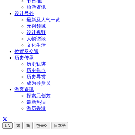
节日推广
旅游资讯
设计号外
最新及人气一览
元创领域
设计视野
人物访谈
文化生活
位置及交通
历史传承
历史轨迹
历史焦点
历史导赏
成为导赏员
游客资讯
探索元创方
最新热话
游历香港
EN
繁
简
한국어
日本語