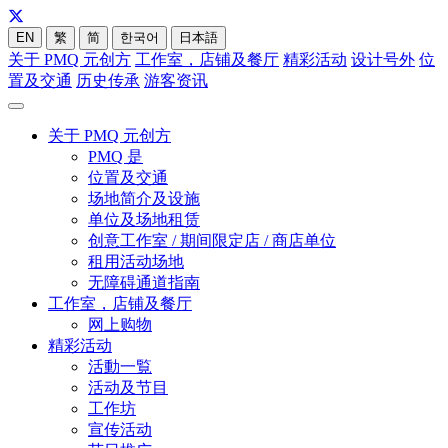
EN
繁
简
한국어
日本語
关于 PMQ 元创方
工作室，店铺及餐厅
精彩活动
设计号外
位
置及交通
历史传承
游客资讯
关于 PMQ 元创方
PMQ 是
位置及交通
场地简介及设施
单位及场地租赁
创意工作室 / 期间限定店 / 商店单位
租用活动场地
无障碍通道指南
工作室，店铺及餐厅
网上购物
精彩活动
活動一覧
活动及节目
工作坊
宣传活动