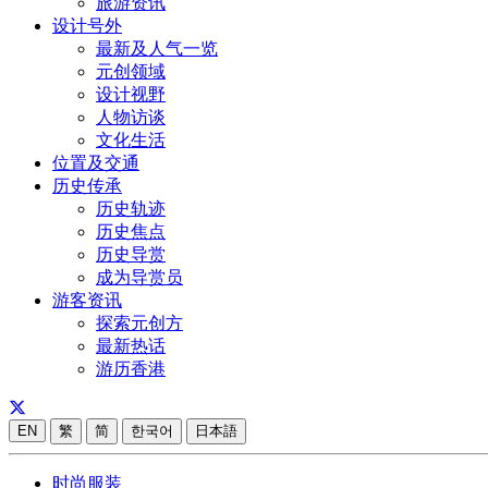
旅游资讯
设计号外
最新及人气一览
元创领域
设计视野
人物访谈
文化生活
位置及交通
历史传承
历史轨迹
历史焦点
历史导赏
成为导赏员
游客资讯
探索元创方
最新热话
游历香港
EN
繁
简
한국어
日本語
时尚服装