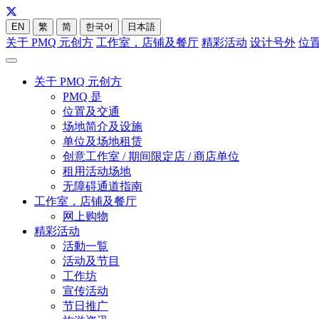
EN
繁
简
한국어
日本語
关于 PMQ 元创方
工作室，店铺及餐厅
精彩活动
设计号外
位
关于 PMQ 元创方
PMQ 是
位置及交通
场地简介及设施
单位及场地租赁
创意工作室 / 期间限定店 / 商店单位
租用活动场地
无障碍通道指南
工作室，店铺及餐厅
网上购物
精彩活动
活動一覧
活动及节目
工作坊
宣传活动
节日推广