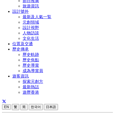
節日推廣
旅遊資訊
設計號外
最新及人氣一覧
元創領域
設計視野
人物訪談
文化生活
位置及交通
歷史傳承
歷史軌跡
歷史焦點
歷史導賞
成為導賞員
遊客資訊
探索元創方
最新熱話
遊歷香港
EN
繁
简
한국어
日本語