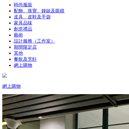
時尚服裝
配飾、珠寶、鐘錶及眼鏡
皮具、皮鞋及手袋
家具品味
創意禮品
藝術
設計服務（工作室）
期間限定店
其他
餐飲及烹飪
網上購物
網上購物