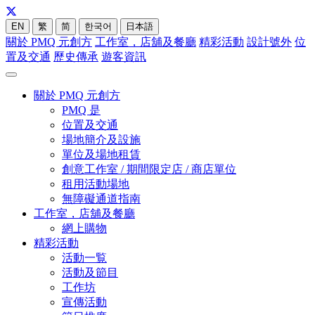
EN
繁
简
한국어
日本語
關於 PMQ 元創方
工作室，店舖及餐廳
精彩活動
設計號外
位
置及交通
歷史傳承
遊客資訊
關於 PMQ 元創方
PMQ 是
位置及交通
場地簡介及設施
單位及場地租賃
創意工作室 / 期間限定店 / 商店單位
租用活動場地
無障礙通道指南
工作室，店舖及餐廳
網上購物
精彩活動
活動一覧
活動及節目
工作坊
宣傳活動