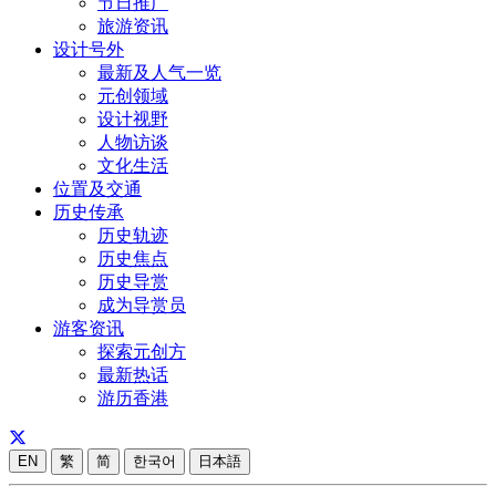
节日推广
旅游资讯
设计号外
最新及人气一览
元创领域
设计视野
人物访谈
文化生活
位置及交通
历史传承
历史轨迹
历史焦点
历史导赏
成为导赏员
游客资讯
探索元创方
最新热话
游历香港
EN
繁
简
한국어
日本語