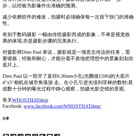
步，以经验为影像作出准确的预测。
减少依赖软件的修改，拍摄时必须确保每一次按下快门的准确
性。
有别于数码摄影 一幅由传统摄影而成的影象，不单是视觉效
果的体现,亦是摄影步骤的完美执行。
对摄影师Dino Paul 来说，摄影就是一项意念传达的任务，需
要锻炼，经验和耐心，才能分毫不差地把理想中的景象刻划在
底片上。
Dino Paul 以一部开了直径0.36mm小孔(光圈值f/206)的大底片
4″x5″相机在城市角落游 走。在小孔引进光缐到菲林的数秒;甚
或数十分钟的曝光过程中静心观察，拍摄光影交错的景观。
有关
WHOSTHATshop
Facebook:
www.facebook.com/WHOSTHATshop/
分享