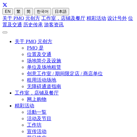
EN
繁
简
한국어
日本語
关于 PMQ 元创方
工作室，店铺及餐厅
精彩活动
设计号外
位
置及交通
历史传承
游客资讯
关于 PMQ 元创方
PMQ 是
位置及交通
场地简介及设施
单位及场地租赁
创意工作室 / 期间限定店 / 商店单位
租用活动场地
无障碍通道指南
工作室，店铺及餐厅
网上购物
精彩活动
活動一覧
活动及节目
工作坊
宣传活动