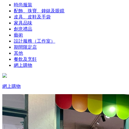
時尚服裝
配飾、珠寶、鐘錶及眼鏡
皮具、皮鞋及手袋
家具品味
創意禮品
藝術
設計服務（工作室）
期間限定店
其他
餐飲及烹飪
網上購物
網上購物