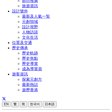
節日推廣
旅遊資訊
設計號外
最新及人氣一覧
元創領域
設計視野
人物訪談
文化生活
位置及交通
歷史傳承
歷史軌跡
歷史焦點
歷史導賞
成為導賞員
遊客資訊
探索元創方
最新熱話
遊歷香港
EN
繁
简
한국어
日本語