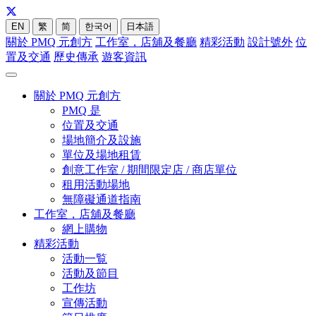
EN
繁
简
한국어
日本語
關於 PMQ 元創方
工作室，店舖及餐廳
精彩活動
設計號外
位
置及交通
歷史傳承
遊客資訊
關於 PMQ 元創方
PMQ 是
位置及交通
場地簡介及設施
單位及場地租賃
創意工作室 / 期間限定店 / 商店單位
租用活動場地
無障礙通道指南
工作室，店舖及餐廳
網上購物
精彩活動
活動一覧
活動及節目
工作坊
宣傳活動