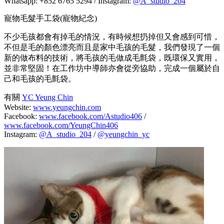
Whatsapp: +852 6765 5294 / Instagram:
@A_studio_204
寵物毛髮手工袋(寵物紀念)
不少毛孩都會有掉毛的情況，有時候想扔掉但又會感到可惜，
不但是毛的顏色漂亮而且是家中毛孩的毛髮，我們發現了一個
新的做布料的技術，將毛孩的毛做成毛氈袋，既環保又實用，
並非常堅固！在工作坊中導師亦會從旁協助，完成一個屬於自
己和毛孩的毛氈袋。
有關
YC Yeung Chin
Website:
www.yeungchin.com
Facebook:
www.facebook.com/Astudio406
/
www.facebook.com/YeungChin406
Instagram:
@A_studio_204
/
@yeungchin_yc