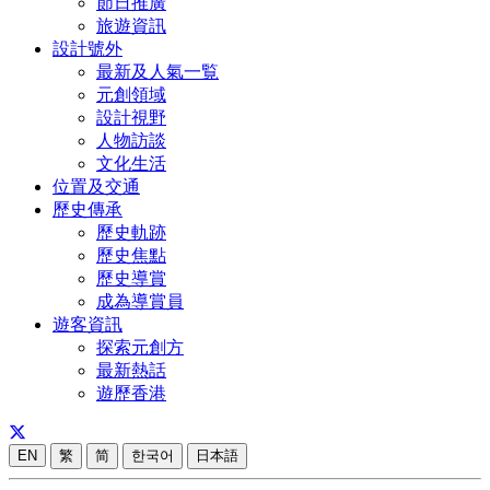
節日推廣
旅遊資訊
設計號外
最新及人氣一覧
元創領域
設計視野
人物訪談
文化生活
位置及交通
歷史傳承
歷史軌跡
歷史焦點
歷史導賞
成為導賞員
遊客資訊
探索元創方
最新熱話
遊歷香港
EN
繁
简
한국어
日本語