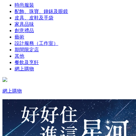
時尚服裝
配飾、珠寶、鐘錶及眼鏡
皮具、皮鞋及手袋
家具品味
創意禮品
藝術
設計服務（工作室）
期間限定店
其他
餐飲及烹飪
網上購物
網上購物