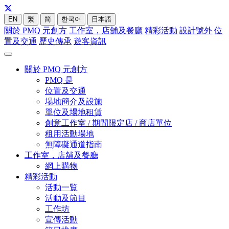
EN
繁
简
한국어
日本語
關於 PMQ 元創方
工作室，店舖及餐廳
精彩活動
設計號外
位
置及交通
歷史傳承
遊客資訊
關於 PMQ 元創方
PMQ 是
位置及交通
場地簡介及設施
單位及場地租賃
創意工作室 / 期間限定店 / 商店單位
租用活動場地
無障礙通道指南
工作室，店舖及餐廳
網上購物
精彩活動
活動一覧
活動及節目
工作坊
宣傳活動