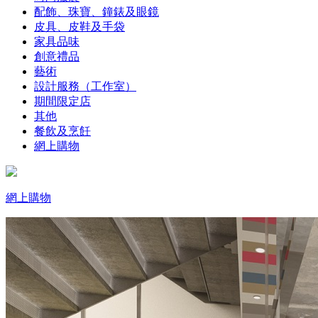
配飾、珠寶、鐘錶及眼鏡
皮具、皮鞋及手袋
家具品味
創意禮品
藝術
設計服務（工作室）
期間限定店
其他
餐飲及烹飪
網上購物
網上購物