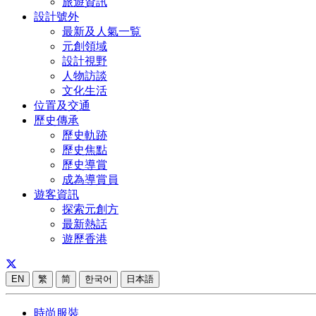
旅遊資訊
設計號外
最新及人氣一覧
元創領域
設計視野
人物訪談
文化生活
位置及交通
歷史傳承
歷史軌跡
歷史焦點
歷史導賞
成為導賞員
遊客資訊
探索元創方
最新熱話
遊歷香港
EN
繁
简
한국어
日本語
時尚服裝