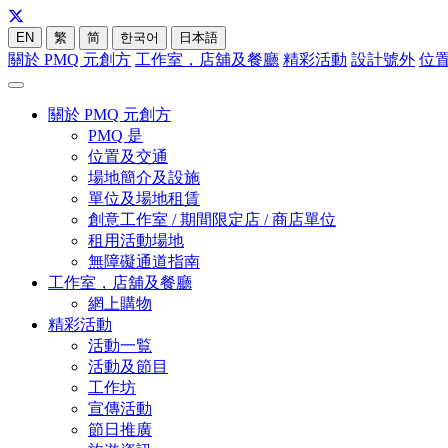
EN
繁
简
한국어
日本語
關於 PMQ 元創方
工作室，店舖及餐廳
精彩活動
設計號外
位
關於 PMQ 元創方
PMQ 是
位置及交通
場地簡介及設施
單位及場地租賃
創意工作室 / 期間限定店 / 商店單位
租用活動場地
無障礙通道指南
工作室，店舖及餐廳
網上購物
精彩活動
活動一覧
活動及節目
工作坊
宣傳活動
節日推廣