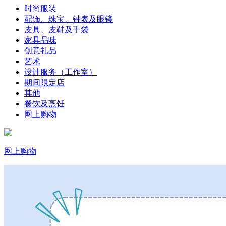
时尚服装
配饰、珠宝、钟表及眼镜
皮具、皮鞋及手袋
家具品味
创意礼品
艺术
设计服务（工作室）
期间限定店
其他
餐饮及烹饪
网上购物
网上购物