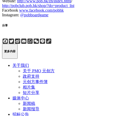
Website:
http://www.pob.hk/zh/index.html
/
http://pobclub.pob.hk/shop/?do=product_list
Facebook
www.facebook.com/pobhk
Instagram:
@pobboardgame
分享
Facebook
Twitter
Sina
Email
WhatsApp
WeChat
Line
Copy
Weibo
Link
更多内容
关于我们
关于 PMQ 元创方
政府支持
元创方事件簿
相片集
短片分享
媒体中心
新闻稿
新闻报导
招标公告