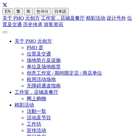
EN
繁
简
한국어
日本語
关于 PMQ 元创方
工作室，店铺及餐厅
精彩活动
设计号外
位
置及交通
历史传承
游客资讯
关于 PMQ 元创方
PMQ 是
位置及交通
场地简介及设施
单位及场地租赁
创意工作室 / 期间限定店 / 商店单位
租用活动场地
无障碍通道指南
工作室，店铺及餐厅
网上购物
精彩活动
活動一覧
活动及节目
工作坊
宣传活动