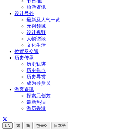
节日推广
旅游资讯
设计号外
最新及人气一览
元创领域
设计视野
人物访谈
文化生活
位置及交通
历史传承
历史轨迹
历史焦点
历史导赏
成为导赏员
游客资讯
探索元创方
最新热话
游历香港
EN
繁
简
한국어
日本語