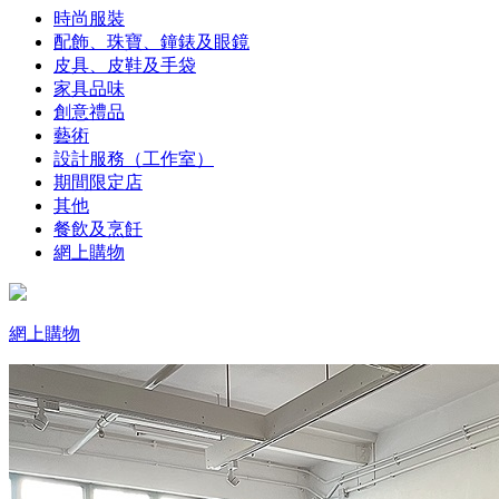
時尚服裝
配飾、珠寶、鐘錶及眼鏡
皮具、皮鞋及手袋
家具品味
創意禮品
藝術
設計服務（工作室）
期間限定店
其他
餐飲及烹飪
網上購物
網上購物