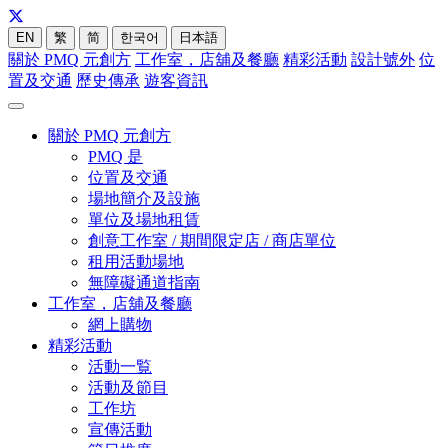
EN
繁
简
한국어
日本語
關於 PMQ 元創方
工作室，店舖及餐廳
精彩活動
設計號外
位
置及交通
歷史傳承
遊客資訊
關於 PMQ 元創方
PMQ 是
位置及交通
場地簡介及設施
單位及場地租賃
創意工作室 / 期間限定店 / 商店單位
租用活動場地
無障礙通道指南
工作室，店舖及餐廳
網上購物
精彩活動
活動一覧
活動及節目
工作坊
宣傳活動