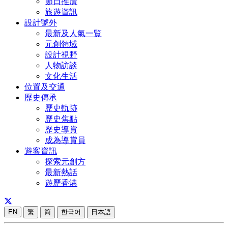
節日推廣
旅遊資訊
設計號外
最新及人氣一覧
元創領域
設計視野
人物訪談
文化生活
位置及交通
歷史傳承
歷史軌跡
歷史焦點
歷史導賞
成為導賞員
遊客資訊
探索元創方
最新熱話
遊歷香港
EN
繁
简
한국어
日本語