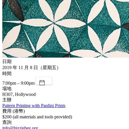
日期
2019 年 11 月 8 日（星期五）
時間
7:00pm – 9:00pm
場地
H307, Hollywood
主辦
Pattern Printing with Pardini Prints
費用 (港幣)
$200 (all materials and tools provided)
查詢
info@bizziebee.org