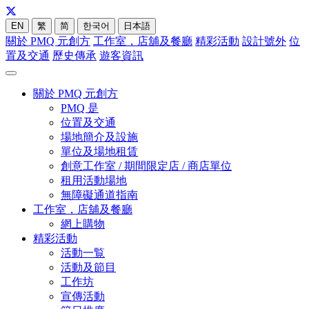
EN
繁
简
한국어
日本語
關於 PMQ 元創方
工作室，店舖及餐廳
精彩活動
設計號外
位
置及交通
歷史傳承
遊客資訊
關於 PMQ 元創方
PMQ 是
位置及交通
場地簡介及設施
單位及場地租賃
創意工作室 / 期間限定店 / 商店單位
租用活動場地
無障礙通道指南
工作室，店舖及餐廳
網上購物
精彩活動
活動一覧
活動及節目
工作坊
宣傳活動