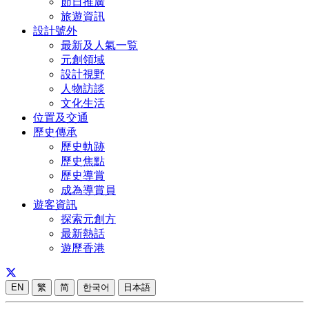
節日推廣
旅遊資訊
設計號外
最新及人氣一覧
元創領域
設計視野
人物訪談
文化生活
位置及交通
歷史傳承
歷史軌跡
歷史焦點
歷史導賞
成為導賞員
遊客資訊
探索元創方
最新熱話
遊歷香港
EN
繁
简
한국어
日本語