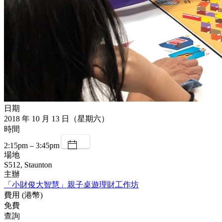
日期
2018 年 10 月 13 日（星期六）
時間
2:15pm – 3:45pm
場地
S512, Staunton
主辦
「小財俊大智慧」親子桌遊理財工作坊
費用 (港幣)
免費
查詢