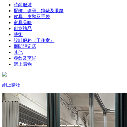
時尚服裝
配飾、珠寶、鐘錶及眼鏡
皮具、皮鞋及手袋
家具品味
創意禮品
藝術
設計服務（工作室）
期間限定店
其他
餐飲及烹飪
網上購物
網上購物