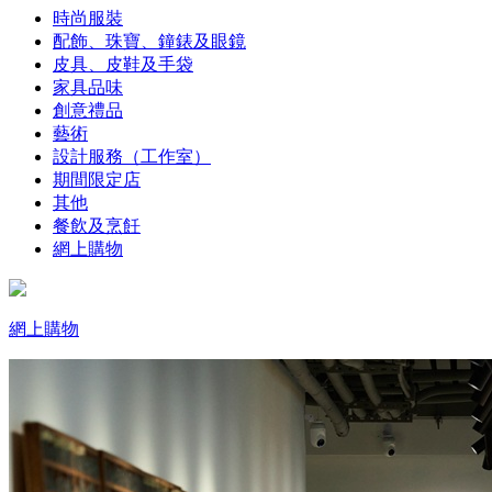
時尚服裝
配飾、珠寶、鐘錶及眼鏡
皮具、皮鞋及手袋
家具品味
創意禮品
藝術
設計服務（工作室）
期間限定店
其他
餐飲及烹飪
網上購物
網上購物