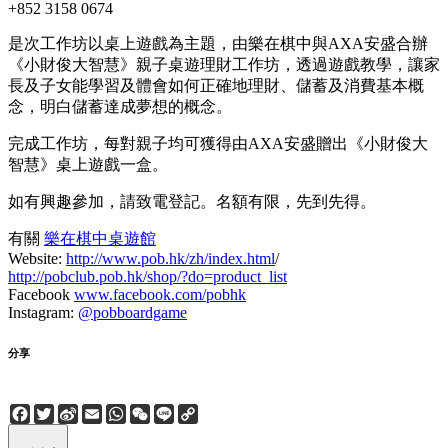
+852 3158 0674
是次工作坊以桌上遊戲為主題，由樂在棋中與AXA安盛合辦
《小財俊大智慧》親子桌遊理財工作坊，透過遊戲教學，讓家
長及子女能學習及體會如何正確地理財、儲蓄及消費基本概
念，明白儲蓄達成夢想的概念。
完成工作坊，每對親子均可獲得由AXA安盛贈出《小財俊大
智慧》桌上遊戲一盒。
如有興趣參加，請致電登記。名額有限，先到先得。
有關
樂在棋中桌遊館
Website:
http://www.pob.hk/zh/index.html
/
http://pobclub.pob.hk/shop/?do=product_list
Facebook
www.facebook.com/pobhk
Instagram:
@pobboardgame
分享
Facebook
Twitter
Sina
Email
WhatsApp
WeChat
Line
Copy
Weibo
Link