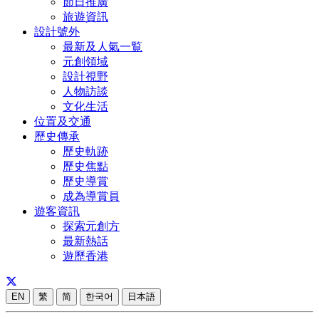
節日推廣
旅遊資訊
設計號外
最新及人氣一覧
元創領域
設計視野
人物訪談
文化生活
位置及交通
歷史傳承
歷史軌跡
歷史焦點
歷史導賞
成為導賞員
遊客資訊
探索元創方
最新熱話
遊歷香港
EN
繁
简
한국어
日本語