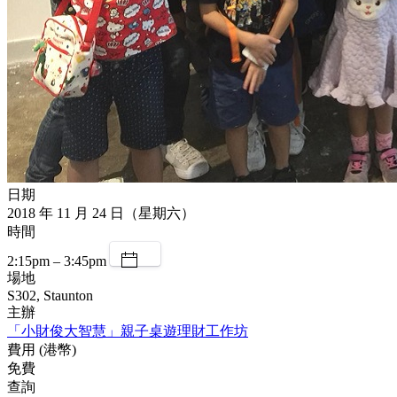
日期
2018 年 11 月 24 日（星期六）
時間
2:15pm – 3:45pm
場地
S302, Staunton
主辦
「小財俊大智慧」親子桌遊理財工作坊
費用 (港幣)
免費
查詢