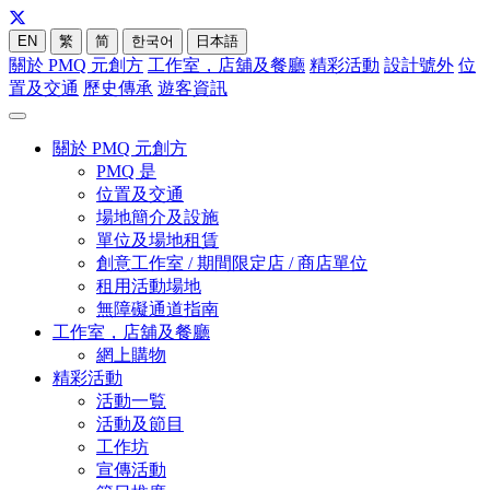
EN
繁
简
한국어
日本語
關於 PMQ 元創方
工作室，店舖及餐廳
精彩活動
設計號外
位
置及交通
歷史傳承
遊客資訊
關於 PMQ 元創方
PMQ 是
位置及交通
場地簡介及設施
單位及場地租賃
創意工作室 / 期間限定店 / 商店單位
租用活動場地
無障礙通道指南
工作室，店舖及餐廳
網上購物
精彩活動
活動一覧
活動及節目
工作坊
宣傳活動