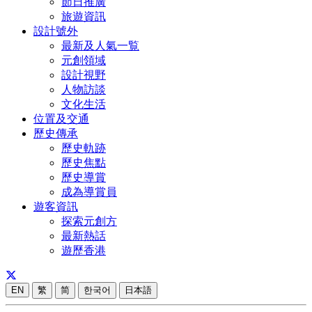
節日推廣
旅遊資訊
設計號外
最新及人氣一覧
元創領域
設計視野
人物訪談
文化生活
位置及交通
歷史傳承
歷史軌跡
歷史焦點
歷史導賞
成為導賞員
遊客資訊
探索元創方
最新熱話
遊歷香港
EN
繁
简
한국어
日本語