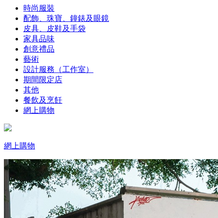
時尚服裝
配飾、珠寶、鐘錶及眼鏡
皮具、皮鞋及手袋
家具品味
創意禮品
藝術
設計服務（工作室）
期間限定店
其他
餐飲及烹飪
網上購物
網上購物