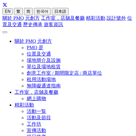
EN
繁
简
한국어
日本語
關於 PMQ 元創方
工作室，店舖及餐廳
精彩活動
設計號外
位
置及交通
歷史傳承
遊客資訊
關於 PMQ 元創方
PMQ 是
位置及交通
場地簡介及設施
單位及場地租賃
創意工作室 / 期間限定店 / 商店單位
租用活動場地
無障礙通道指南
工作室，店舖及餐廳
網上購物
精彩活動
活動一覧
活動及節目
工作坊
宣傳活動