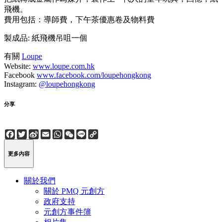
飛機。
費用包括：導師費，下午茶優惠卷及物料費
製成品: 紙飛機吊咀一個
有關
Loupe
Website:
www.loupe.com.hk
Facebook
www.facebook.com/loupehongkong
Instagram:
@loupehongkong
分享
Facebook
Twitter
Sina
Email
WhatsApp
WeChat
Line
Copy
Weibo
Link
更多內容
關於我們
關於 PMQ 元創方
政府支持
元創方事件簿