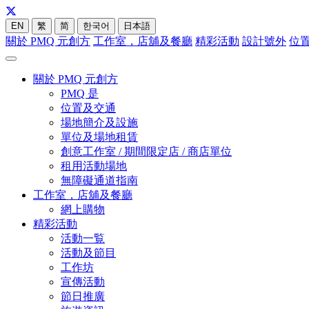
EN
繁
简
한국어
日本語
關於 PMQ 元創方
工作室，店舖及餐廳
精彩活動
設計號外
位
關於 PMQ 元創方
PMQ 是
位置及交通
場地簡介及設施
單位及場地租賃
創意工作室 / 期間限定店 / 商店單位
租用活動場地
無障礙通道指南
工作室，店舖及餐廳
網上購物
精彩活動
活動一覧
活動及節目
工作坊
宣傳活動
節日推廣