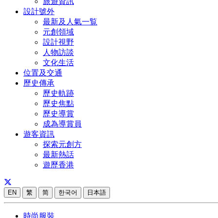
旅遊資訊
設計號外
最新及人氣一覧
元創領域
設計視野
人物訪談
文化生活
位置及交通
歷史傳承
歷史軌跡
歷史焦點
歷史導賞
成為導賞員
遊客資訊
探索元創方
最新熱話
遊歷香港
EN
繁
简
한국어
日本語
時尚服裝