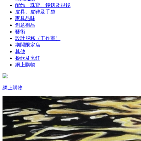
配飾、珠寶、鐘錶及眼鏡
皮具、皮鞋及手袋
家具品味
創意禮品
藝術
設計服務（工作室）
期間限定店
其他
餐飲及烹飪
網上購物
網上購物