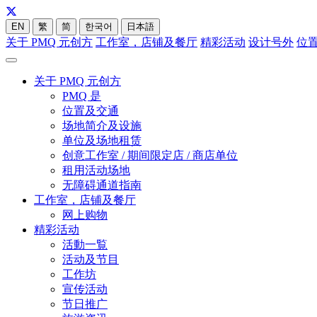
EN
繁
简
한국어
日本語
关于 PMQ 元创方
工作室，店铺及餐厅
精彩活动
设计号外
位
关于 PMQ 元创方
PMQ 是
位置及交通
场地简介及设施
单位及场地租赁
创意工作室 / 期间限定店 / 商店单位
租用活动场地
无障碍通道指南
工作室，店铺及餐厅
网上购物
精彩活动
活動一覧
活动及节目
工作坊
宣传活动
节日推广