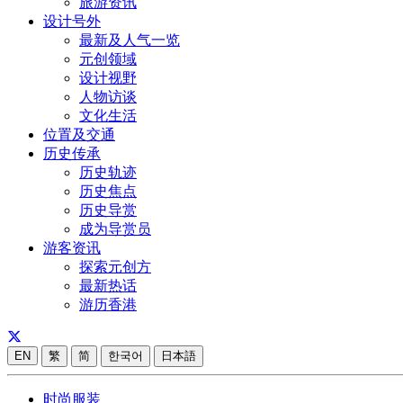
旅游资讯
设计号外
最新及人气一览
元创领域
设计视野
人物访谈
文化生活
位置及交通
历史传承
历史轨迹
历史焦点
历史导赏
成为导赏员
游客资讯
探索元创方
最新热话
游历香港
EN
繁
简
한국어
日本語
时尚服装