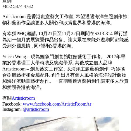
查詢
+852 5374 4782
Artisticroom 是香港創意藝文工作室, 希望透過海洋主題創作飾
物和藝術作品讓更多人關心和欣賞世界和香港的海洋。
有幸獲PMQ邀請, 10月21日至11月22日期間在S313-314 舉行辦
為期一個月的展覽暨作品出售。讓大眾在未能外遊期間都能感
受到外國風情 , 同時關心香港的海。
Yucca Wong – 現為鯉魚門創意館駐館藝術工作者。 2017年畢
業於香港理工大學時裝及紡織學系, 其後成立個人品牌
Artisticroom – 創意藝文工作室 , 以海洋主題藝術創作, 巧妙揉
合樹脂藝術和金屬配件, 創作出具有個人風格的海洋設計飾物
和海洋流動畫藝術創作。一直期望透過藝術創作讓更多人欣賞
和愛護香港的海洋。
有關
Artisticroom
Facebook:
www.facebook.com/ArtisticRoomAr
Instagram:
@artisticroom