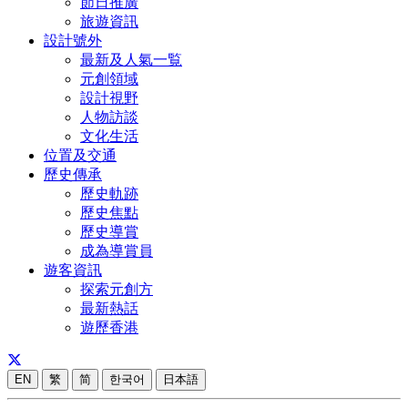
節日推廣
旅遊資訊
設計號外
最新及人氣一覧
元創領域
設計視野
人物訪談
文化生活
位置及交通
歷史傳承
歷史軌跡
歷史焦點
歷史導賞
成為導賞員
遊客資訊
探索元創方
最新熱話
遊歷香港
EN
繁
简
한국어
日本語