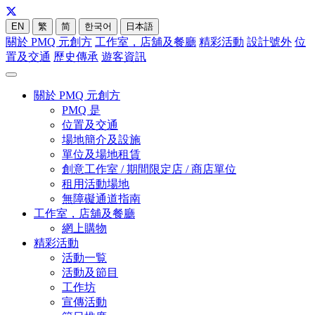
EN
繁
简
한국어
日本語
關於 PMQ 元創方
工作室，店舖及餐廳
精彩活動
設計號外
位
置及交通
歷史傳承
遊客資訊
關於 PMQ 元創方
PMQ 是
位置及交通
場地簡介及設施
單位及場地租賃
創意工作室 / 期間限定店 / 商店單位
租用活動場地
無障礙通道指南
工作室，店舖及餐廳
網上購物
精彩活動
活動一覧
活動及節目
工作坊
宣傳活動