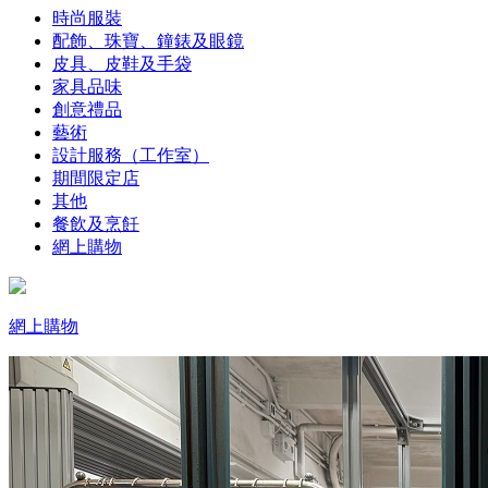
時尚服裝
配飾、珠寶、鐘錶及眼鏡
皮具、皮鞋及手袋
家具品味
創意禮品
藝術
設計服務（工作室）
期間限定店
其他
餐飲及烹飪
網上購物
網上購物