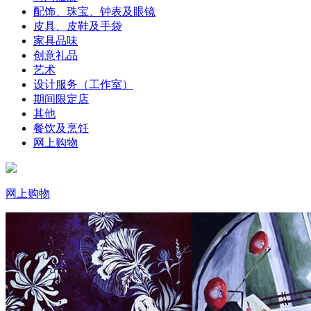
配饰、珠宝、钟表及眼镜
皮具、皮鞋及手袋
家具品味
创意礼品
艺术
设计服务（工作室）
期间限定店
其他
餐饮及烹饪
网上购物
网上购物