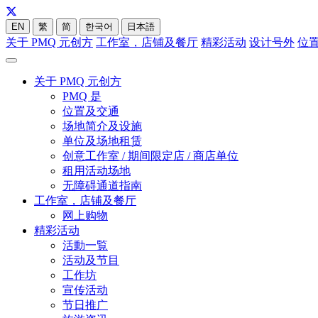
EN
繁
简
한국어
日本語
关于 PMQ 元创方
工作室，店铺及餐厅
精彩活动
设计号外
位
关于 PMQ 元创方
PMQ 是
位置及交通
场地简介及设施
单位及场地租赁
创意工作室 / 期间限定店 / 商店单位
租用活动场地
无障碍通道指南
工作室，店铺及餐厅
网上购物
精彩活动
活動一覧
活动及节目
工作坊
宣传活动
节日推广