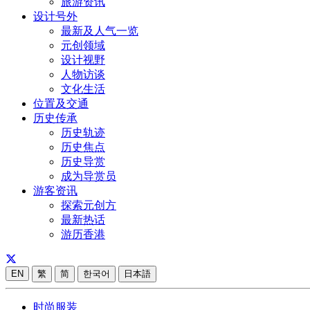
旅游资讯
设计号外
最新及人气一览
元创领域
设计视野
人物访谈
文化生活
位置及交通
历史传承
历史轨迹
历史焦点
历史导赏
成为导赏员
游客资讯
探索元创方
最新热话
游历香港
EN
繁
简
한국어
日本語
时尚服装