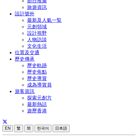
節日推廣
旅遊資訊
設計號外
最新及人氣一覧
元創領域
設計視野
人物訪談
文化生活
位置及交通
歷史傳承
歷史軌跡
歷史焦點
歷史導賞
成為導賞員
遊客資訊
探索元創方
最新熱話
遊歷香港
EN
繁
简
한국어
日本語