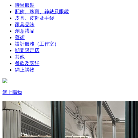
時尚服裝
配飾、珠寶、鐘錶及眼鏡
皮具、皮鞋及手袋
家具品味
創意禮品
藝術
設計服務（工作室）
期間限定店
其他
餐飲及烹飪
網上購物
網上購物