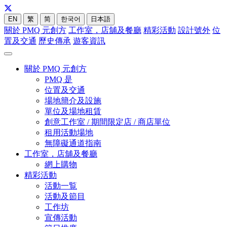
EN
繁
简
한국어
日本語
關於 PMQ 元創方
工作室，店舖及餐廳
精彩活動
設計號外
位
置及交通
歷史傳承
遊客資訊
關於 PMQ 元創方
PMQ 是
位置及交通
場地簡介及設施
單位及場地租賃
創意工作室 / 期間限定店 / 商店單位
租用活動場地
無障礙通道指南
工作室，店舖及餐廳
網上購物
精彩活動
活動一覧
活動及節目
工作坊
宣傳活動