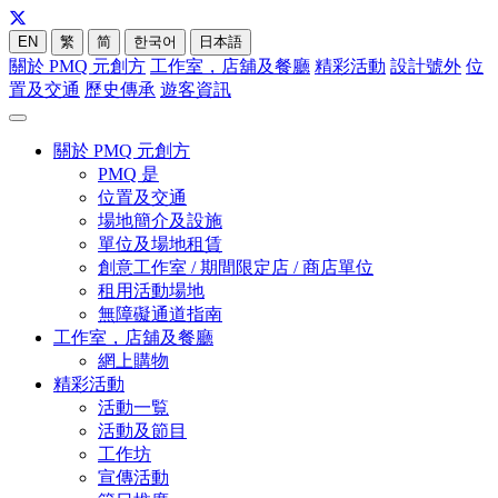
EN
繁
简
한국어
日本語
關於 PMQ 元創方
工作室，店舖及餐廳
精彩活動
設計號外
位
置及交通
歷史傳承
遊客資訊
關於 PMQ 元創方
PMQ 是
位置及交通
場地簡介及設施
單位及場地租賃
創意工作室 / 期間限定店 / 商店單位
租用活動場地
無障礙通道指南
工作室，店舖及餐廳
網上購物
精彩活動
活動一覧
活動及節目
工作坊
宣傳活動