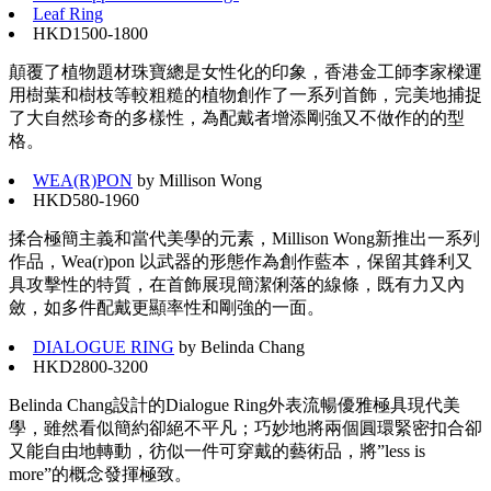
Leaf Ring
HKD1500-1800
顛覆了植物題材珠寶總是女性化的印象，香港金工師李家樑運
用樹葉和樹枝等較粗糙的植物創作了一系列首飾，完美地捕捉
了大自然珍奇的多樣性，為配戴者增添剛強又不做作的的型
格。
WEA(R)PON
by Millison Wong
HKD580-1960
揉合極簡主義和當代美學的元素，Millison Wong新推出一系列
作品，Wea(r)pon 以武器的形態作為創作藍本，保留其鋒利又
具攻擊性的特質，在首飾展現簡潔俐落的線條，既有力又內
斂，如多件配戴更顯率性和剛強的一面。
DIALOGUE RING
by Belinda Chang
HKD2800-3200
Belinda Chang設計的Dialogue Ring外表流暢優雅極具現代美
學，雖然看似簡約卻絕不平凡；巧妙地將兩個圓環緊密扣合卻
又能自由地轉動，彷似一件可穿戴的藝術品，將”less is
more”的概念發揮極致。