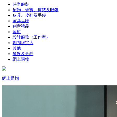
時尚服裝
配飾、珠寶、鐘錶及眼鏡
皮具、皮鞋及手袋
家具品味
創意禮品
藝術
設計服務（工作室）
期間限定店
其他
餐飲及烹飪
網上購物
網上購物