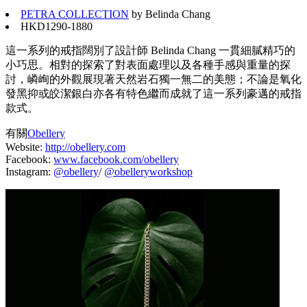
PETRA COLLECTION
by Belinda Chang
HKD1290-1880
這一系列的戒指闊別了設計師 Belinda Chang 一貫細膩精巧的
小巧思。相對的探索了對表面處理以及各種手感與重量的探
討，嶙峋的外觀展現著天然岩石獨一無二的美態；不論是氧化
發黑抑或皎潔銀白亦各有特色繼而成就了這一系列豪邁的戒指
款式。
有關
Obellery
Website:
http://obellery.com
Facebook:
www.facebook.com/obellery
Instagram:
@obellery
/
@obelleryworkshop