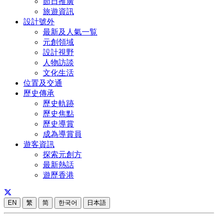
節日推廣
旅遊資訊
設計號外
最新及人氣一覧
元創領域
設計視野
人物訪談
文化生活
位置及交通
歷史傳承
歷史軌跡
歷史焦點
歷史導賞
成為導賞員
遊客資訊
探索元創方
最新熱話
遊歷香港
EN
繁
简
한국어
日本語