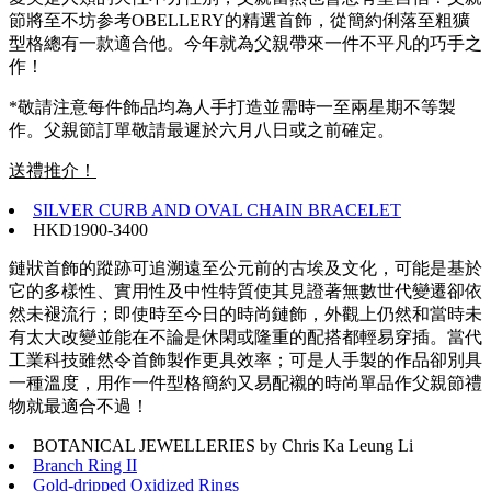
節將至不坊参考OBELLERY的精選首飾，從簡約俐落至粗獷
型格總有一款適合他。今年就為父親帶來一件不平凡的巧手之
作！
*敬請注意每件飾品均為人手打造並需時一至兩星期不等製
作。父親節訂單敬請最遲於六月八日或之前確定。
送禮推介！
SILVER CURB AND OVAL CHAIN BRACELET
HKD1900-3400
鏈狀首飾的蹤跡可追溯遠至公元前的古埃及文化，可能是基於
它的多樣性、實用性及中性特質使其見證著無數世代變遷卻依
然未褪流行；即使時至今日的時尚鏈飾，外觀上仍然和當時未
有太大改變並能在不論是休閑或隆重的配搭都輕易穿插。當代
工業科技雖然令首飾製作更具效率；可是人手製的作品卻別具
一種溫度，用作一件型格簡約又易配襯的時尚單品作父親節禮
物就最適合不過！
BOTANICAL JEWELLERIES by Chris Ka Leung Li
Branch Ring II
Gold-dripped Oxidized Rings