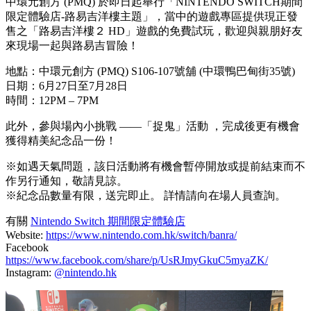
中環元創方 (PMQ) 於即日起舉行「NINTENDO SWITCH期間
限定體驗店-路易吉洋樓主題」，當中的遊戲專區提供現正發
售之「路易吉洋樓２ HD」遊戲的免費試玩，歡迎與親朋好友
來現場一起與路易吉冒險！
地點：中環元創方 (PMQ) S106-107號舖 (中環鴨巴甸街35號)
日期：6月27日至7月28日
時間：12PM – 7PM
此外，參與場內小挑戰 ——「捉鬼」活動 ，完成後更有機會
獲得精美紀念品一份！
※如遇天氣問題，該日活動將有機會暫停開放或提前結束而不
作另行通知，敬請見諒。
※紀念品數量有限，送完即止。 詳情請向在場人員查詢。
有關
Nintendo Switch 期間限定體驗店
Website:
https://www.nintendo.com.hk/switch/banra/
Facebook
https://www.facebook.com/share/p/UsRJmyGkuC5myaZK/
Instagram:
@nintendo.hk