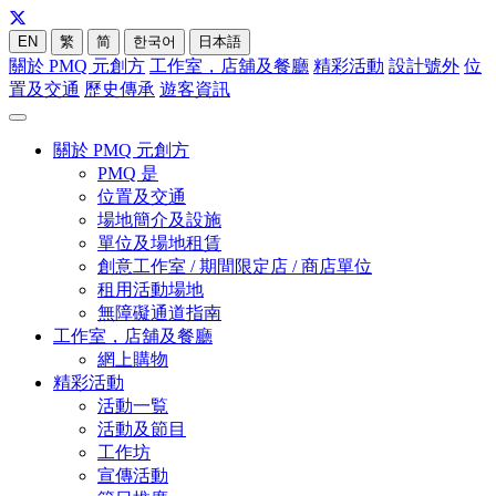
EN
繁
简
한국어
日本語
關於 PMQ 元創方
工作室，店舖及餐廳
精彩活動
設計號外
位
置及交通
歷史傳承
遊客資訊
關於 PMQ 元創方
PMQ 是
位置及交通
場地簡介及設施
單位及場地租賃
創意工作室 / 期間限定店 / 商店單位
租用活動場地
無障礙通道指南
工作室，店舖及餐廳
網上購物
精彩活動
活動一覧
活動及節目
工作坊
宣傳活動