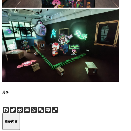
分享
Facebook
Twitter
Sina
Email
WhatsApp
WeChat
Line
Copy
Weibo
Link
更多內容