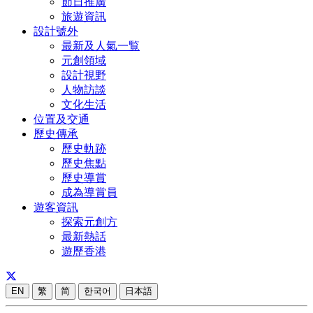
節日推廣
旅遊資訊
設計號外
最新及人氣一覧
元創領域
設計視野
人物訪談
文化生活
位置及交通
歷史傳承
歷史軌跡
歷史焦點
歷史導賞
成為導賞員
遊客資訊
探索元創方
最新熱話
遊歷香港
EN
繁
简
한국어
日本語