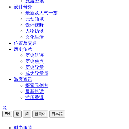
旅游资讯
设计号外
最新及人气一览
元创领域
设计视野
人物访谈
文化生活
位置及交通
历史传承
历史轨迹
历史焦点
历史导赏
成为导赏员
游客资讯
探索元创方
最新热话
游历香港
EN
繁
简
한국어
日本語
时尚服装