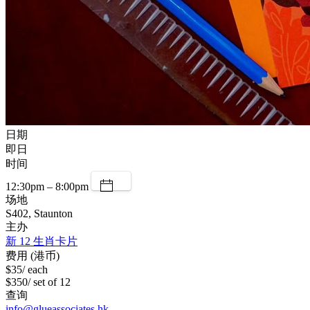
日期
即日
时间
12:30pm – 8:00pm
场地
S402, Staunton
主办
新 12 生肖卡片
费用 (港币)
$35/ each
$350/ set of 12
查询
info@glueassociates.hk