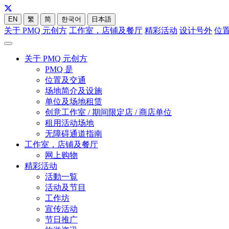
EN
繁
简
한국어
日本語
关于 PMQ 元创方
工作室，店铺及餐厅
精彩活动
设计号外
位
关于 PMQ 元创方
PMQ 是
位置及交通
场地简介及设施
单位及场地租赁
创意工作室 / 期间限定店 / 商店单位
租用活动场地
无障碍通道指南
工作室，店铺及餐厅
网上购物
精彩活动
活動一覧
活动及节目
工作坊
宣传活动
节日推广