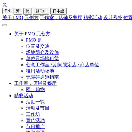
EN
繁
简
한국어
日本語
关于 PMQ 元创方
工作室，店铺及餐厅
精彩活动
设计号外
位
关于 PMQ 元创方
PMQ 是
位置及交通
场地简介及设施
单位及场地租赁
创意工作室 / 期间限定店 / 商店单位
租用活动场地
无障碍通道指南
工作室，店铺及餐厅
网上购物
精彩活动
活動一覧
活动及节目
工作坊
宣传活动
节日推广