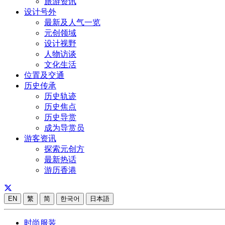
旅游资讯
设计号外
最新及人气一览
元创领域
设计视野
人物访谈
文化生活
位置及交通
历史传承
历史轨迹
历史焦点
历史导赏
成为导赏员
游客资讯
探索元创方
最新热话
游历香港
EN
繁
简
한국어
日本語
时尚服装