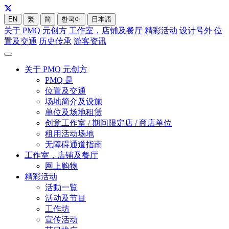
EN
繁
简
한국어
日本語
关于 PMQ 元创方
工作室，店铺及餐厅
精彩活动
设计号外
位
置及交通
历史传承
游客资讯
关于 PMQ 元创方
PMQ 是
位置及交通
场地简介及设施
单位及场地租赁
创意工作室 / 期间限定店 / 商店单位
租用活动场地
无障碍通道指南
工作室，店铺及餐厅
网上购物
精彩活动
活動一覧
活动及节目
工作坊
宣传活动