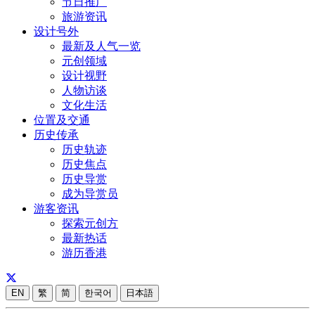
节日推广
旅游资讯
设计号外
最新及人气一览
元创领域
设计视野
人物访谈
文化生活
位置及交通
历史传承
历史轨迹
历史焦点
历史导赏
成为导赏员
游客资讯
探索元创方
最新热话
游历香港
EN
繁
简
한국어
日本語