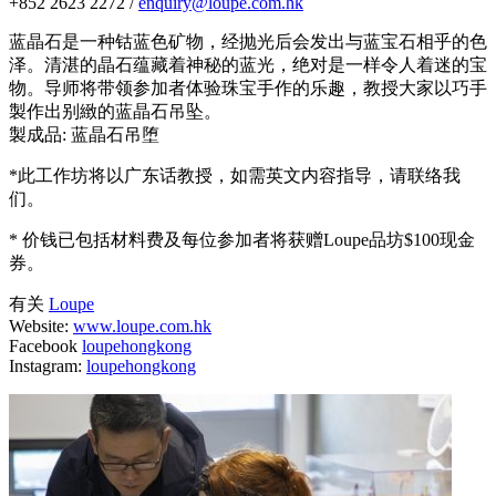
+852 2623 2272 /
enquiry@loupe.com.hk
蓝晶石是一种钴蓝色矿物，经抛光后会发出与蓝宝石相乎的色
泽。清湛的晶石蕴藏着神秘的蓝光，绝对是一样令人着迷的宝
物。导师将带领参加者体验珠宝手作的乐趣，教授大家以巧手
製作出别緻的蓝晶石吊坠。
製成品: 蓝晶石吊堕
*此工作坊将以广东话教授，如需英文内容指导，请联络我
们。
* 价钱已包括材料费及每位参加者将获赠Loupe品坊$100现金
券。
有关
Loupe
Website:
www.loupe.com.hk
Facebook
loupehongkong
Instagram:
loupehongkong