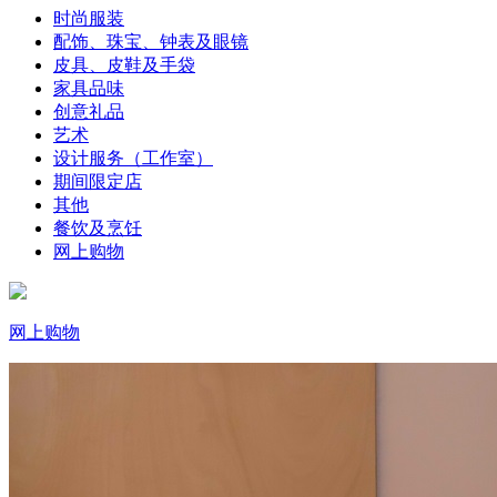
时尚服装
配饰、珠宝、钟表及眼镜
皮具、皮鞋及手袋
家具品味
创意礼品
艺术
设计服务（工作室）
期间限定店
其他
餐饮及烹饪
网上购物
网上购物