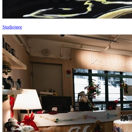
Studiojgee