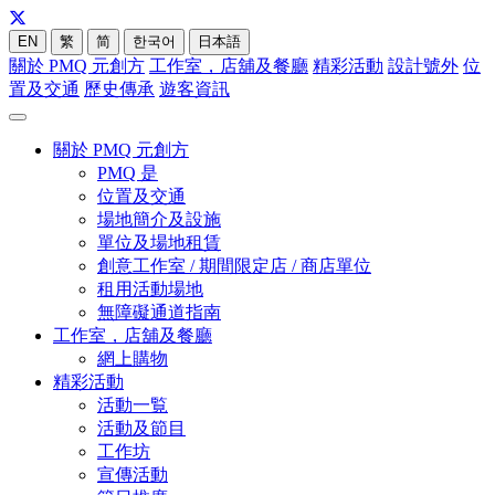
EN
繁
简
한국어
日本語
關於 PMQ 元創方
工作室，店舖及餐廳
精彩活動
設計號外
位
置及交通
歷史傳承
遊客資訊
關於 PMQ 元創方
PMQ 是
位置及交通
場地簡介及設施
單位及場地租賃
創意工作室 / 期間限定店 / 商店單位
租用活動場地
無障礙通道指南
工作室，店舖及餐廳
網上購物
精彩活動
活動一覧
活動及節目
工作坊
宣傳活動