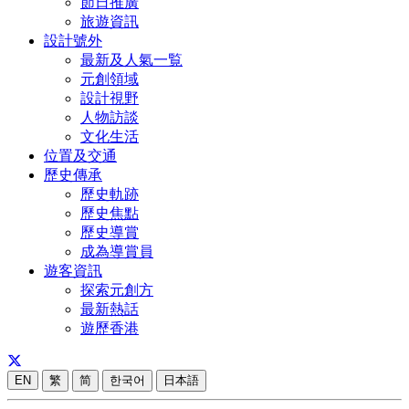
節日推廣
旅遊資訊
設計號外
最新及人氣一覧
元創領域
設計視野
人物訪談
文化生活
位置及交通
歷史傳承
歷史軌跡
歷史焦點
歷史導賞
成為導賞員
遊客資訊
探索元創方
最新熱話
遊歷香港
EN
繁
简
한국어
日本語