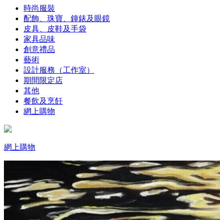
時尚服裝
配飾、珠寶、鐘錶及眼鏡
皮具、皮鞋及手袋
家具品味
創意禮品
藝術
設計服務（工作室）
期間限定店
其他
餐飲及烹飪
網上購物
網上購物