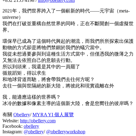
+852 2155 4198 /
info@obellery.com
2021年，我們世界跨入了一個嶄新的時代——元宇宙（meta-
universe）
我們在打破並重構自然世界的同時，正在不斷開創一個虛擬世
界。
環保早已成為了這個時代興起的潮流，而我們所所探索出保護
動物的方式卻是將牠們禁錮於我們的蟻穴當中。
我從未想過要參與到這種生活方式當中，但僅憑我的微薄之力
又無法去依照自己的意願去行動。
所以到頭來，我還是其中的一員罷了
循規蹈矩，得以求生
和地球背道而馳，將會帶我們去往何方呢？
去往一個與世隔絕的新大陸，將彼此和現實疏離在外
我，能適應這樣的世界嗎？
冰冷的數據和像素主導的這個新大陸，會是您嚮往的彼岸嗎？
有關
Obellery
/
MYRA YI 個人展覽
Website:
http://obellery.com
Facebook:
obellery
Instagram:
@obellery
/
@obelleryworkshop