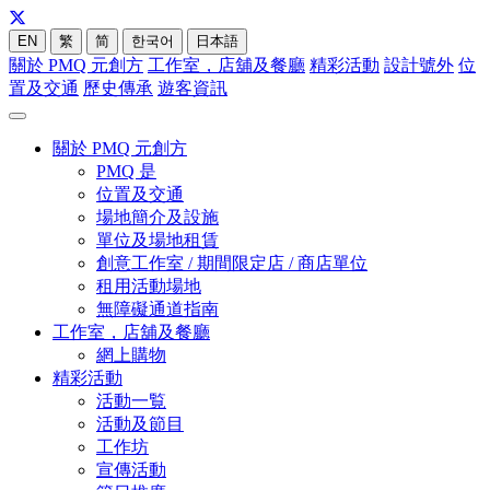
EN
繁
简
한국어
日本語
關於 PMQ 元創方
工作室，店舖及餐廳
精彩活動
設計號外
位
置及交通
歷史傳承
遊客資訊
關於 PMQ 元創方
PMQ 是
位置及交通
場地簡介及設施
單位及場地租賃
創意工作室 / 期間限定店 / 商店單位
租用活動場地
無障礙通道指南
工作室，店舖及餐廳
網上購物
精彩活動
活動一覧
活動及節目
工作坊
宣傳活動