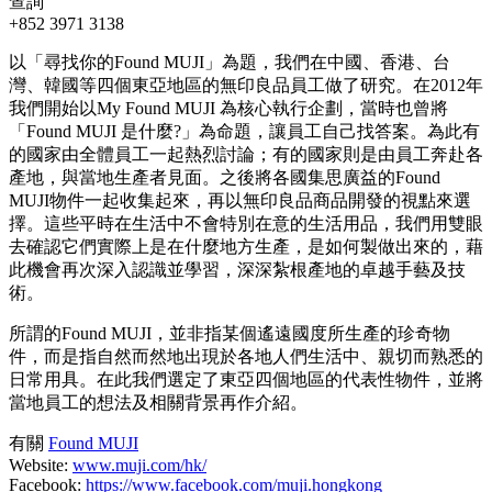
查詢
+852 3971 3138
以「尋找你的Found MUJI」為題，我們在中國、香港、台
灣、韓國等四個東亞地區的無印良品員工做了研究。在2012年
我們開始以My Found MUJI 為核心執行企劃，當時也曾將
「Found MUJI 是什麼?」為命題，讓員工自己找答案。為此有
的國家由全體員工一起熱烈討論；有的國家則是由員工奔赴各
產地，與當地生產者見面。之後將各國集思廣益的Found
MUJI物件一起收集起來，再以無印良品商品開發的視點來選
擇。這些平時在生活中不會特別在意的生活用品，我們用雙眼
去確認它們實際上是在什麼地方生產，是如何製做出來的，藉
此機會再次深入認識並學習，深深紮根產地的卓越手藝及技
術。
所謂的Found MUJI，並非指某個遙遠國度所生產的珍奇物
件，而是指自然而然地出現於各地人們生活中、親切而熟悉的
日常用具。在此我們選定了東亞四個地區的代表性物件，並將
當地員工的想法及相關背景再作介紹。
有關
Found MUJI
Website:
www.muji.com/hk/
Facebook:
https://www.facebook.com/muji.hongkong