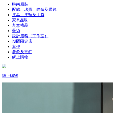
時尚服裝
配飾、珠寶、鐘錶及眼鏡
皮具、皮鞋及手袋
家具品味
創意禮品
藝術
設計服務（工作室）
期間限定店
其他
餐飲及烹飪
網上購物
網上購物