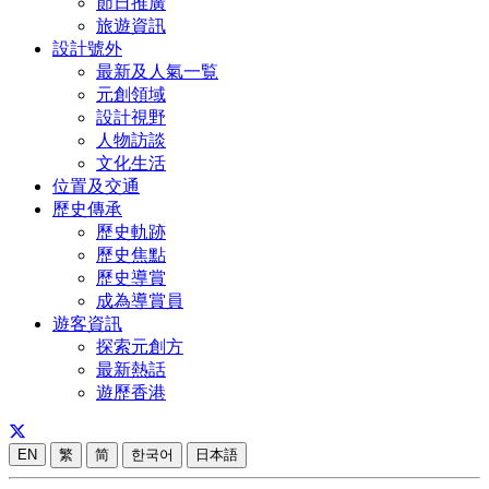
節日推廣
旅遊資訊
設計號外
最新及人氣一覧
元創領域
設計視野
人物訪談
文化生活
位置及交通
歷史傳承
歷史軌跡
歷史焦點
歷史導賞
成為導賞員
遊客資訊
探索元創方
最新熱話
遊歷香港
EN
繁
简
한국어
日本語