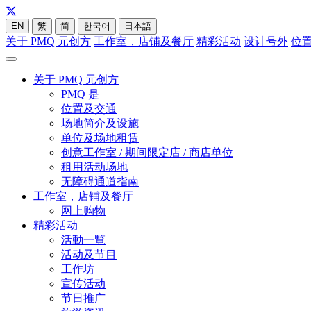
EN
繁
简
한국어
日本語
关于 PMQ 元创方
工作室，店铺及餐厅
精彩活动
设计号外
位
关于 PMQ 元创方
PMQ 是
位置及交通
场地简介及设施
单位及场地租赁
创意工作室 / 期间限定店 / 商店单位
租用活动场地
无障碍通道指南
工作室，店铺及餐厅
网上购物
精彩活动
活動一覧
活动及节目
工作坊
宣传活动
节日推广