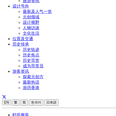
旅游资讯
设计号外
最新及人气一览
元创领域
设计视野
人物访谈
文化生活
位置及交通
历史传承
历史轨迹
历史焦点
历史导赏
成为导赏员
游客资讯
探索元创方
最新热话
游历香港
EN
繁
简
한국어
日本語
时尚服装