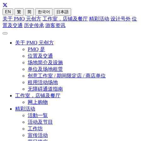
EN
繁
简
한국어
日本語
关于 PMQ 元创方
工作室，店铺及餐厅
精彩活动
设计号外
位
置及交通
历史传承
游客资讯
关于 PMQ 元创方
PMQ 是
位置及交通
场地简介及设施
单位及场地租赁
创意工作室 / 期间限定店 / 商店单位
租用活动场地
无障碍通道指南
工作室，店铺及餐厅
网上购物
精彩活动
活動一覧
活动及节目
工作坊
宣传活动