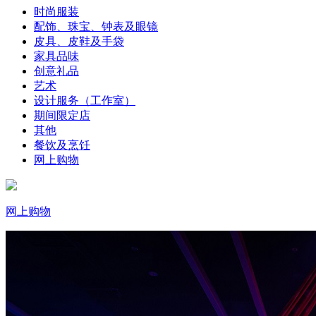
时尚服装
配饰、珠宝、钟表及眼镜
皮具、皮鞋及手袋
家具品味
创意礼品
艺术
设计服务（工作室）
期间限定店
其他
餐饮及烹饪
网上购物
网上购物