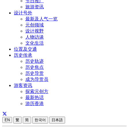
节日推广
旅游资讯
设计号外
最新及人气一览
元创领域
设计视野
人物访谈
文化生活
位置及交通
历史传承
历史轨迹
历史焦点
历史导赏
成为导赏员
游客资讯
探索元创方
最新热话
游历香港
EN
繁
简
한국어
日本語