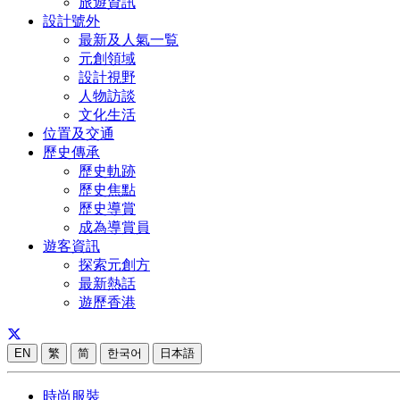
旅遊資訊
設計號外
最新及人氣一覧
元創領域
設計視野
人物訪談
文化生活
位置及交通
歷史傳承
歷史軌跡
歷史焦點
歷史導賞
成為導賞員
遊客資訊
探索元創方
最新熱話
遊歷香港
EN
繁
简
한국어
日本語
時尚服裝