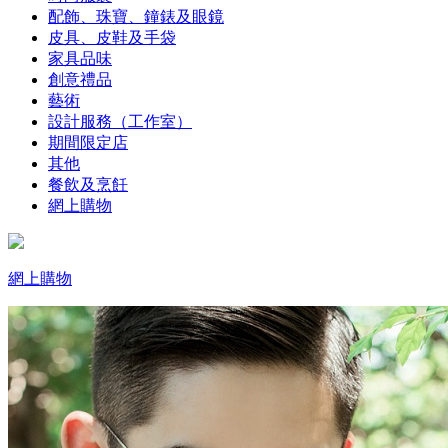
配飾、珠寶、鐘錶及眼鏡
皮具、皮鞋及手袋
家具品味
創意禮品
藝術
設計服務（工作室）
期間限定店
其他
餐飲及烹飪
網上購物
網上購物