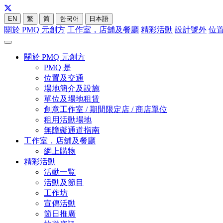
EN
繁
简
한국어
日本語
關於 PMQ 元創方
工作室，店舖及餐廳
精彩活動
設計號外
位
關於 PMQ 元創方
PMQ 是
位置及交通
場地簡介及設施
單位及場地租賃
創意工作室 / 期間限定店 / 商店單位
租用活動場地
無障礙通道指南
工作室，店舖及餐廳
網上購物
精彩活動
活動一覧
活動及節目
工作坊
宣傳活動
節日推廣