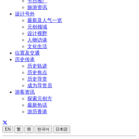
节日推广
旅游资讯
设计号外
最新及人气一览
元创领域
设计视野
人物访谈
文化生活
位置及交通
历史传承
历史轨迹
历史焦点
历史导赏
成为导赏员
游客资讯
探索元创方
最新热话
游历香港
EN
繁
简
한국어
日本語