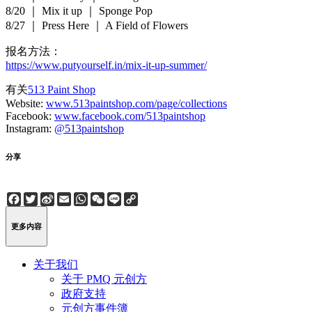
8/20 ｜ Mix it up ｜ Sponge Pop
8/27 ｜ Press Here ｜ A Field of Flowers
报名方法：
https://www.putyourself.in/mix-it-up-summer/
有关
513 Paint Shop
Website:
www.513paintshop.com/page/collections
Facebook:
www.facebook.com/513paintshop
Instagram:
@513paintshop
分享
Facebook
Twitter
Sina
Email
WhatsApp
WeChat
Line
Copy
Weibo
Link
更多内容
关于我们
关于 PMQ 元创方
政府支持
元创方事件簿