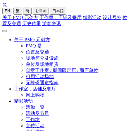
EN
繁
简
한국어
日本語
关于 PMQ 元创方
工作室，店铺及餐厅
精彩活动
设计号外
位
置及交通
历史传承
游客资讯
关于 PMQ 元创方
PMQ 是
位置及交通
场地简介及设施
单位及场地租赁
创意工作室 / 期间限定店 / 商店单位
租用活动场地
无障碍通道指南
工作室，店铺及餐厅
网上购物
精彩活动
活動一覧
活动及节目
工作坊
宣传活动