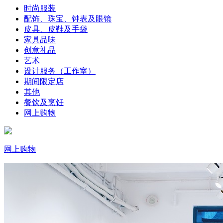
时尚服装
配饰、珠宝、钟表及眼镜
皮具、皮鞋及手袋
家具品味
创意礼品
艺术
设计服务（工作室）
期间限定店
其他
餐饮及烹饪
网上购物
网上购物