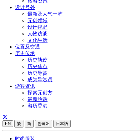
旅游资讯
设计号外
最新及人气一览
元创领域
设计视野
人物访谈
文化生活
位置及交通
历史传承
历史轨迹
历史焦点
历史导赏
成为导赏员
游客资讯
探索元创方
最新热话
游历香港
EN
繁
简
한국어
日本語
时尚服装