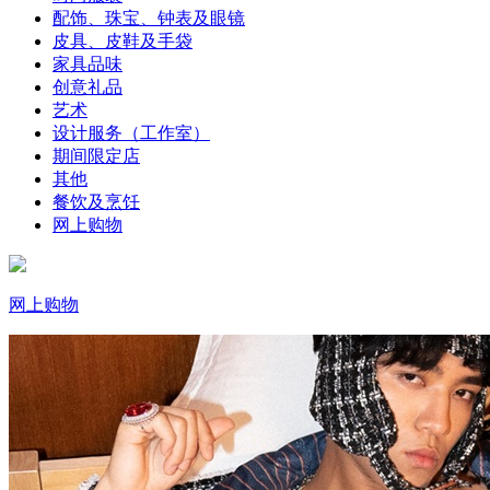
配饰、珠宝、钟表及眼镜
皮具、皮鞋及手袋
家具品味
创意礼品
艺术
设计服务（工作室）
期间限定店
其他
餐饮及烹饪
网上购物
网上购物