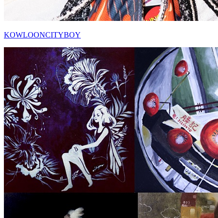
KOWLOONCITYBOY