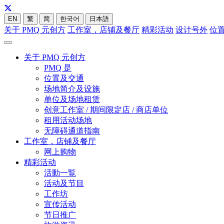
EN
繁
简
한국어
日本語
关于 PMQ 元创方
工作室，店铺及餐厅
精彩活动
设计号外
位
关于 PMQ 元创方
PMQ 是
位置及交通
场地简介及设施
单位及场地租赁
创意工作室 / 期间限定店 / 商店单位
租用活动场地
无障碍通道指南
工作室，店铺及餐厅
网上购物
精彩活动
活動一覧
活动及节目
工作坊
宣传活动
节日推广