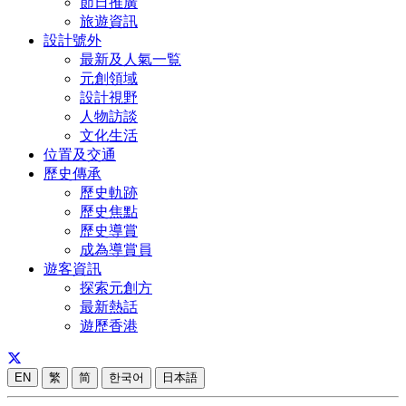
節日推廣
旅遊資訊
設計號外
最新及人氣一覧
元創領域
設計視野
人物訪談
文化生活
位置及交通
歷史傳承
歷史軌跡
歷史焦點
歷史導賞
成為導賞員
遊客資訊
探索元創方
最新熱話
遊歷香港
EN
繁
简
한국어
日本語