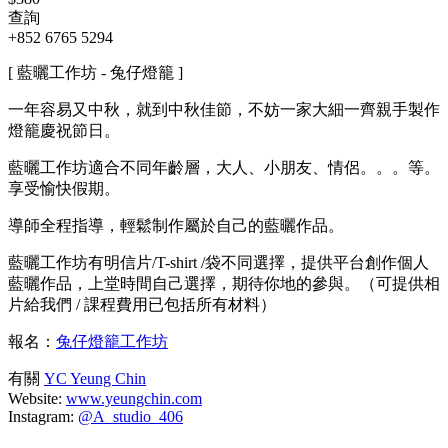
查詢
+852 6765 5294
[ 藍曬工作坊 - 兔仔燈籠 ]
一年容易又中秋，就到中秋佳節，不妨一家大細一齊親手製作
燈籠慶祝節日。
藍曬工作坊適合不同年齡層，大人、小朋友、情侶。。。等。
享受愉快假期。
導師全程指導，輕鬆制作屬於自己的藍曬作品。
藍曬工作坊有明信片/T-shirt /袋不同選擇，提供平台創作個人
藍曬作品，上堂時間自己選擇，期待你地的參與。（可提供相
片給我們 / 課程費用已包括所有材料）
報名：
兔仔燈籠工作坊
有關
YC Yeung Chin
Website:
www.yeungchin.com
Instagram:
@A_studio_406