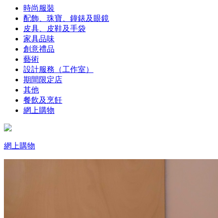
時尚服裝
配飾、珠寶、鐘錶及眼鏡
皮具、皮鞋及手袋
家具品味
創意禮品
藝術
設計服務（工作室）
期間限定店
其他
餐飲及烹飪
網上購物
網上購物