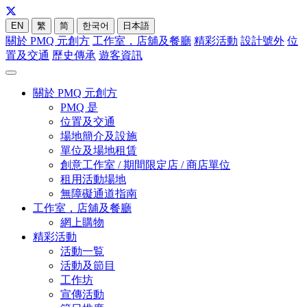
EN
繁
简
한국어
日本語
關於 PMQ 元創方
工作室，店舖及餐廳
精彩活動
設計號外
位
置及交通
歷史傳承
遊客資訊
關於 PMQ 元創方
PMQ 是
位置及交通
場地簡介及設施
單位及場地租賃
創意工作室 / 期間限定店 / 商店單位
租用活動場地
無障礙通道指南
工作室，店舖及餐廳
網上購物
精彩活動
活動一覧
活動及節目
工作坊
宣傳活動