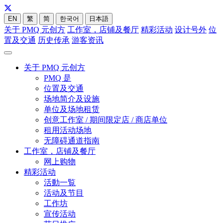
EN
繁
简
한국어
日本語
关于 PMQ 元创方
工作室，店铺及餐厅
精彩活动
设计号外
位
置及交通
历史传承
游客资讯
关于 PMQ 元创方
PMQ 是
位置及交通
场地简介及设施
单位及场地租赁
创意工作室 / 期间限定店 / 商店单位
租用活动场地
无障碍通道指南
工作室，店铺及餐厅
网上购物
精彩活动
活動一覧
活动及节目
工作坊
宣传活动