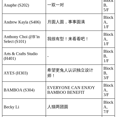
Block
一双一对
Anaphe (S202)
B,
5/F
Block
月圆人圆，事事圆满
Andrew Kayla (S406)
A,
1/F
Block
Anthony Choi @B’in
我很有型！来看看吧！
A,
Select (S101)
1/F
Block
Arts & Crafts Studio
-
B,
(H401)
1/F
Block
希望更兔人认识独立设计
AYES (H303)
B,
师！
3/F
Block
EVERYONE CAN ENJOY
BAMBOA (S304)
A,
BAMBOO BENEFIT
3/F
Block
人猫两团圆
Becky Li
A,
7/F