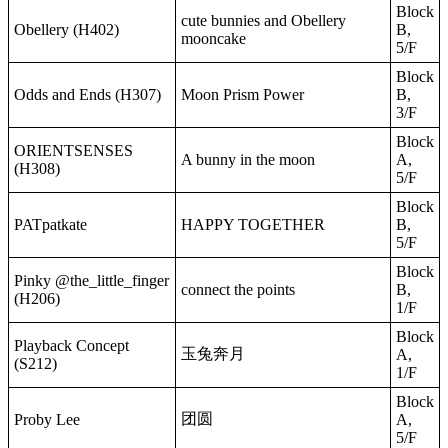
Block
cute bunnies and Obellery
Obellery (H402)
B,
mooncake
5/F
Block
Odds and Ends (H307)
Moon Prism Power
B,
3/F
Block
ORIENTSENSES
A bunny in the moon
A,
(H308)
5/F
Block
PATpatkate
HAPPY TOGETHER
B,
5/F
Block
Pinky @the_little_finger
connect the points
B,
(H206)
1/F
Block
Playback Concept
玉兔奔月
A,
(S212)
1/F
Block
团圆
Proby Lee
A,
5/F