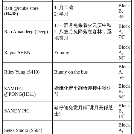
Block
1: 月半湾
Raft @rcube store
B,
(H408)
2: 半月
3/F
1: 一群月兔乘着火云庆中秋
Block
Rao Amandeep (Deep)
2: 八隻月兔降落在森林，觅
A,
7/F
地赏月。
Block
Rayna SHEN
Yummy
A,
5/F
Block
Riley Yung (S410)
Bunny on the bus
A,
5/F
Block
嫦娥化定个靓妆迎接中秋佳
SAMUEL
B,
@PONG(H311)
节
5/F
Block
猪仔随兔赏月(听讲月亮係芝
SANDY PIG
B,
士)
1/F
Block
Seika Studio (S504)
A,