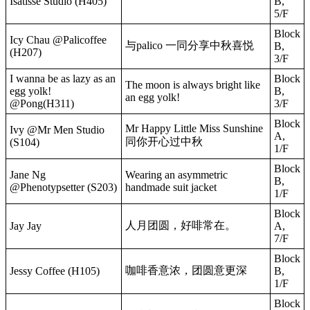
Isatisse Studio (H405)
B,
5/F
Block
Icy Chau @Palicoffee
与palico 一同分享中秋喜悦
B,
(H207)
3/F
I wanna be as lazy as an
Block
The moon is always bright like
egg yolk!
B,
an egg yolk!
@Pong(H311)
3/F
Block
Mr Happy Little Miss Sunshine
Ivy @Mr Men Studio
A,
同你开心过中秋
(S104)
1/F
Block
Jane Ng
Wearing an asymmetric
B,
@Phenotypsetter (S203)
handmade suit jacket
1/F
Block
人月团圆，好啡常在。
Jay Jay
A,
7/F
Block
咖啡香意浓，团圆意更深
Jessy Coffee (H105)
B,
1/F
Block