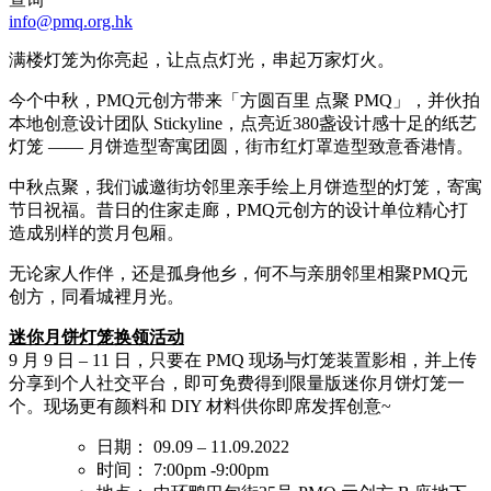
info@pmq.org.hk
满楼灯笼为你亮起，让点点灯光，串起万家灯火。
今个中秋，PMQ元创方带来「方圆百里 点聚 PMQ」，并伙拍
本地创意设计团队 Stickyline，点亮近380盏设计感十足的纸艺
灯笼 —— 月饼造型寄寓团圆，街市红灯罩造型致意香港情。
中秋点聚，我们诚邀街坊邻里亲手绘上月饼造型的灯笼，寄寓
节日祝福。昔日的住家走廊，PMQ元创方的设计单位精心打
造成别样的赏月包厢。
无论家人作伴，还是孤身他乡，何不与亲朋邻里相聚PMQ元
创方，同看城裡月光。
迷你月饼灯笼换领活动
9 月 9 日 – 11 日，只要在 PMQ 现场与灯笼装置影相，并上传
分享到个人社交平台，即可免费得到限量版迷你月饼灯笼一
个。现场更有颜料和 DIY 材料供你即席发挥创意~
日期： 09.09 – 11.09.2022
时间： 7:00pm -9:00pm