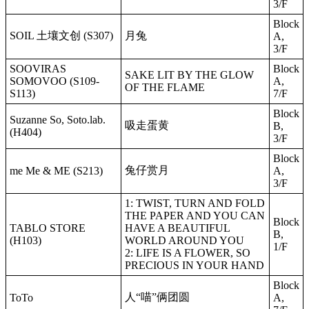
3/F
Block
SOIL 土壤文创 (S307)
月兔
A,
3/F
SOOVIRAS
Block
SAKE LIT BY THE GLOW
SOMOVOO (S109-
A,
OF THE FLAME
S113)
7/F
Block
Suzanne So, Soto.lab.
吸走蛋黄
B,
(H404)
3/F
Block
兔仔赏月
me Me & ME (S213)
A,
3/F
1: TWIST, TURN AND FOLD
THE PAPER AND YOU CAN
Block
TABLO STORE
HAVE A BEAUTIFUL
B,
(H103)
WORLD AROUND YOU
1/F
2: LIFE IS A FLOWER, SO
PRECIOUS IN YOUR HAND
Block
人“喵”俩团圆
ToTo
A,