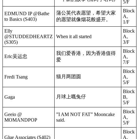
5/F
Block
蒲公英代表愿望，希望大家
EDMUND IP @Bathe
A,
to Basics (S403)
的愿望就像烟花般盛开。
1/F
Elly
Block
@STUDDEDHEARTZ
When it all started
A,
(S305)
3/F
Block
我们爱香港，因为香港值得
Eric吴运忠
A,
爱
7/F
Block
猫月两团圆
Fredi Tsang
A,
5/F
Block
月球上嘅兔仔
Gaga
B,
5/F
Block
Geeio @
”I AM NOT FAT” Mooncake
A,
MOMANDPOP
said.
5/F
Block
Glue Associates (S402)
A,