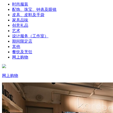
时尚服装
配饰、珠宝、钟表及眼镜
皮具、皮鞋及手袋
家具品味
创意礼品
艺术
设计服务（工作室）
期间限定店
其他
餐饮及烹饪
网上购物
网上购物