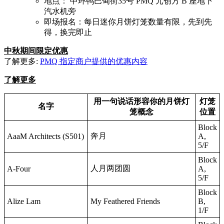
地点： 中环鸭巴甸街35号 PMQ 元创方 B 座地下
汽水机旁
即场报名：每日迷你月饼灯笼数量有限，先到先
得，换完即止
中秋期间限定优惠
了解更多:
PMQ 指定商户提供的优惠内容
了解更多
用一句说话形容你的月饼灯
灯笼
名字
笼概念
位置
Block
奔月
AaaM Architects (S501)
A,
5/F
Block
人月两团圆
A-Four
A,
5/F
Block
Alize Lam
My Feathered Friends
B,
1/F