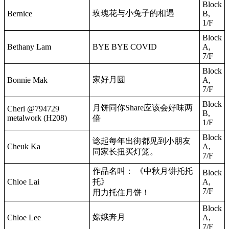
Block
玫瑰花与小兔子的相遇
Bernice
B,
1/F
Block
Bethany Lam
BYE BYE COVID
A,
7/F
Block
家好月圆
Bonnie Mak
A,
7/F
Block
月饼同你Share应该会好味两
Cheri @794729
B,
metalwork (H208)
倍
1/F
Block
谂起每年出街都见到小朋友
Cheuk Ka
A,
同家长扭买灯笼。
7/F
作品名叫： 《中秋月饼托托
Block
Chloe Lai
托》
A,
7/F
用力托住月饼！
Block
嫦娥奔月
Chloe Lee
A,
7/F