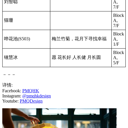
刘智聪
A,
7/F
Block
猫珊
A,
7/F
Block
哗花池(S503)
梅兰竹菊，花月下寻找幸福
A,
1/F
Block
锺慧冰
愿 花长好 人长健 月长圆
A,
5/F
－－－
详情:
Facebook:
PMQHK
Instagram:
@pmqhkdesign
Youtube:
PMQDesign