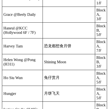
1/F
Block
Grace @Beely Daily
A,
3/F
Block
Haneul @KCC
B,
(Hollywood 6F / 7F)
5/F
Block
恐龙都想食月饼
Harvey Tam
A,
7/F
Block
Helen Wong @Pong
Shining Moon
B,
(H311)
3/F
Block
兔仔赏月
Ho Siu Wun
A,
5/F
Block
月饼飞天
Hungjer
A,
5/F
Block