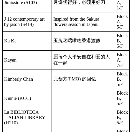
月饼切得好，必须用好刀
Jimixstore (S103)
A,
1/F
Block
J 12 contemporary art
Inspired from the Sakura
A,
by jason (S414)
flowers season in Japan.
5/F
Block
玉兔啱啱嚟咗香港渡假
Ka Ka
B,
5/F
Block
愿每个人平安自在和爱的人
Kayan
A,
在一起
7/F
Block
元创方(PMQ) 的回忆
Kimberly Chan
B,
5/F
Block
Kinnie (KCC)
B,
5/F
La BIBLIOTECA
Block
ITALIAN LIBRARY
B,
(H210)
5/F
Block