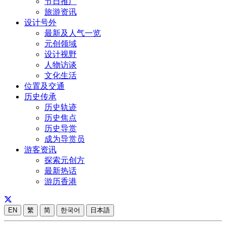
节日推广
旅游资讯
设计号外
最新及人气一览
元创领域
设计视野
人物访谈
文化生活
位置及交通
历史传承
历史轨迹
历史焦点
历史导赏
成为导赏员
游客资讯
探索元创方
最新热话
游历香港
EN
繁
简
한국어
日本語