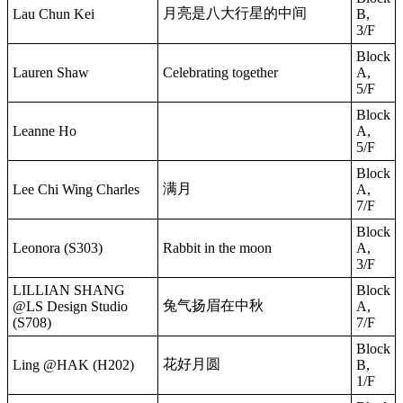
月亮是八大行星的中间
Lau Chun Kei
B,
3/F
Block
Lauren Shaw
Celebrating together
A,
5/F
Block
Leanne Ho
A,
5/F
Block
满月
Lee Chi Wing Charles
A,
7/F
Block
Leonora (S303)
Rabbit in the moon
A,
3/F
LILLIAN SHANG
Block
兔气扬眉在中秋
@LS Design Studio
A,
(S708)
7/F
Block
花好月圆
Ling @HAK (H202)
B,
1/F