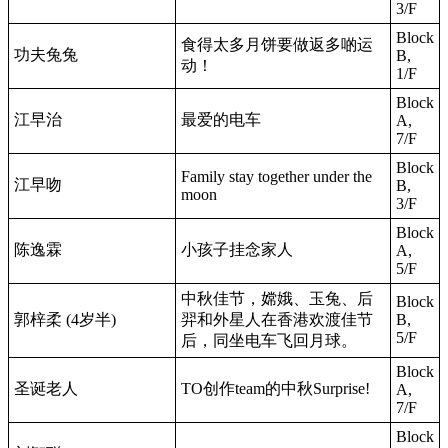
3/F
Block
食得太多月饼要做返多啲运
功夫兔兔
B,
动！
1/F
Block
江早治
最爱的电车
A,
7/F
Block
Family stay together under the
江早吻
B,
moon
3/F
Block
陈逸霖
小孩子挂念家人
A,
5/F
中秋佳节，嫦娥、玉兔、后
Block
郭梓柔 (4岁半)
羿和外星人在香港欢渡佳节
B,
5/F
后，同坐电车飞回月球。
Block
圣诞老人
TO创作team的中秋Surprise!
A,
7/F
Block